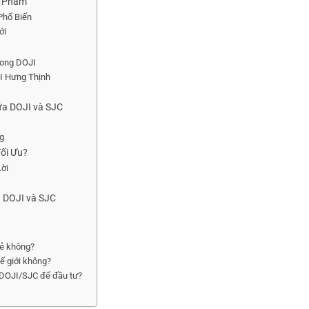
n Phẩm
Phổ Biến
ới
Long DOJI
I Hưng Thịnh
ữa DOJI và SJC
ng
ối Ưu?
Lời
 DOJI và SJC
lẻ không?
hế giới không?
 DOJI/SJC để đầu tư?