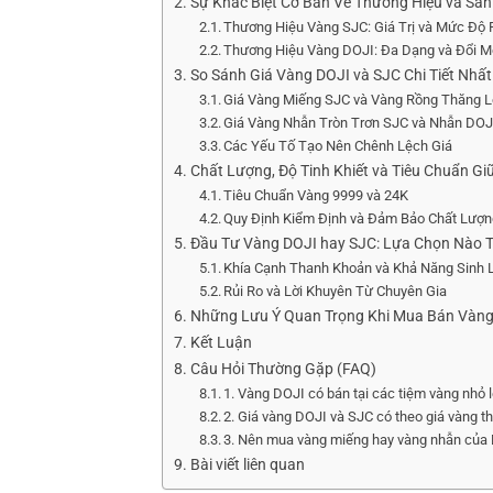
Sự Khác Biệt Cơ Bản Về Thương Hiệu và Sả
Thương Hiệu Vàng SJC: Giá Trị và Mức Độ 
Thương Hiệu Vàng DOJI: Đa Dạng và Đổi M
So Sánh Giá Vàng DOJI và SJC Chi Tiết Nhất
Giá Vàng Miếng SJC và Vàng Rồng Thăng 
Giá Vàng Nhẫn Tròn Trơn SJC và Nhẫn DOJ
Các Yếu Tố Tạo Nên Chênh Lệch Giá
Chất Lượng, Độ Tinh Khiết và Tiêu Chuẩn Gi
Tiêu Chuẩn Vàng 9999 và 24K
Quy Định Kiểm Định và Đảm Bảo Chất Lượ
Đầu Tư Vàng DOJI hay SJC: Lựa Chọn Nào T
Khía Cạnh Thanh Khoản và Khả Năng Sinh 
Rủi Ro và Lời Khuyên Từ Chuyên Gia
Những Lưu Ý Quan Trọng Khi Mua Bán Vàng
Kết Luận
Câu Hỏi Thường Gặp (FAQ)
1. Vàng DOJI có bán tại các tiệm vàng nhỏ 
2. Giá vàng DOJI và SJC có theo giá vàng t
3. Nên mua vàng miếng hay vàng nhẫn của
Bài viết liên quan