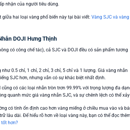
ấp nhận của người tiêu dùng.
giữa hai loại vàng phổ biến này tại bài viết:
Vàng SJC và vàng
 Nhẫn DOJI Hưng Thịnh
 không có công chế tác), cả SJC và DOJI đều có sản phẩm tương
như 0.5 chỉ, 1 chỉ, 2 chỉ, 3 chỉ, 5 chỉ và 1 lượng. Giá vàng nhẫn
ếng SJC hơn, nhưng vẫn có sự khác biệt nhất định.
cũng có các loại nhẫn tròn trơn 99.99% với trọng lượng đa dạn
g quanh mức giá vàng nhẫn SJC, và sự chênh lệch có thể xảy 
ờng có tính ổn định cao hơn vàng miếng ở chiều mua vào và bá
rữ lâu dài. Để hiểu rõ hơn về loại vàng này, bạn có thể đọc thê
 tốt hơn?