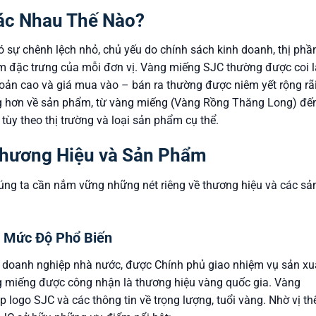
ác Nhau Thế Nào?
 sự chênh lệch nhỏ, chủ yếu do chính sách kinh doanh, thị phần
ẩm đặc trưng của mỗi đơn vị. Vàng miếng SJC thường được coi l
hoản cao và giá mua vào – bán ra thường được niêm yết rộng rãi,
ng hơn về sản phẩm, từ vàng miếng (Vàng Rồng Thăng Long) đế
 tùy theo thị trường và loại sản phẩm cụ thể.
Thương Hiệu và Sản Phẩm
 chúng ta cần nắm vững những nét riêng về thương hiệu và các sả
à Mức Độ Phổ Biến
à doanh nghiệp nhà nước, được Chính phủ giao nhiệm vụ sản xu
g miếng được công nhận là thương hiệu vàng quốc gia. Vàng
ogo SJC và các thông tin về trọng lượng, tuổi vàng. Nhờ vị th