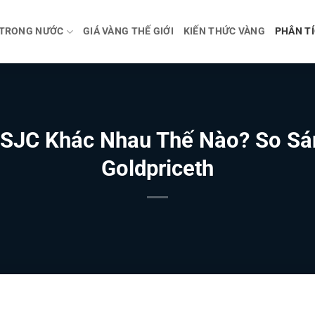
 TRONG NƯỚC
GIÁ VÀNG THẾ GIỚI
KIẾN THỨC VÀNG
PHÂN TÍ
 SJC Khác Nhau Thế Nào? So Sán
Goldpriceth