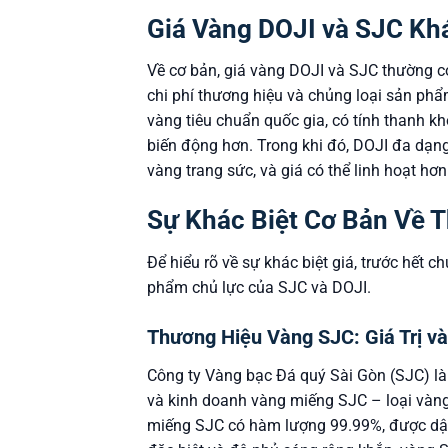
Giá Vàng DOJI và SJC Kh
Về cơ bản, giá vàng DOJI và SJC thường có
chi phí thương hiệu và chủng loại sản ph
vàng tiêu chuẩn quốc gia, có tính thanh k
biến động hơn. Trong khi đó, DOJI đa dạ
vàng trang sức, và giá có thể linh hoạt hơn
Sự Khác Biệt Cơ Bản Về 
Để hiểu rõ về sự khác biệt giá, trước hết
phẩm chủ lực của SJC và DOJI.
Thương Hiệu Vàng SJC: Giá Trị v
Công ty Vàng bạc Đá quý Sài Gòn (SJC) l
và kinh doanh vàng miếng SJC – loại vàn
miếng SJC có hàm lượng 99.99%, được dập l