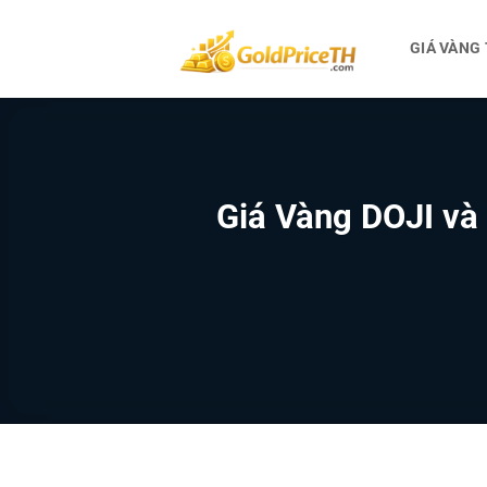
Bỏ
qua
GIÁ VÀNG
nội
dung
Giá Vàng DOJI và