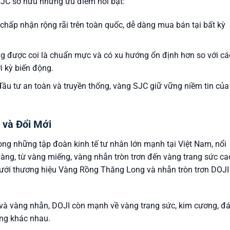
SJC sở hữu những ưu điểm nổi bật:
ấp nhận rộng rãi trên toàn quốc, dễ dàng mua bán tại bất kỳ
 được coi là chuẩn mực và có xu hướng ổn định hơn so với cá
ời kỳ biến động.
u tư an toàn và truyền thống, vàng SJC giữ vững niềm tin của
 và Đổi Mới
ng những tập đoàn kinh tế tư nhân lớn mạnh tại Việt Nam, nổi
àng, từ vàng miếng, vàng nhẫn tròn trơn đến vàng trang sức ca
ưới thương hiệu Vàng Rồng Thăng Long và nhẫn tròn trơn DOJI
à vàng nhẫn, DOJI còn mạnh về vàng trang sức, kim cương, đ
ng khác nhau.