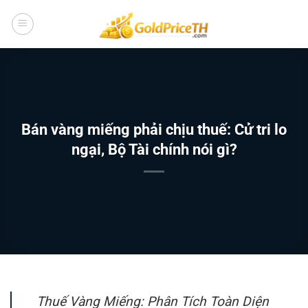
Bỏ
qua
nội
dung
Bán vàng miếng phải chịu thuế: Cử tri lo
ngại, Bộ Tài chính nói gì?
Thuế Vàng Miếng: Phân Tích Toàn Diện