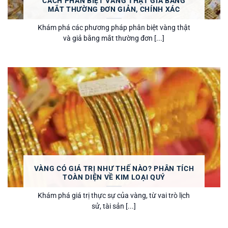
CÁCH PHÂN BIỆT VÀNG THẬT GIẢ BẰNG
MẮT THƯỜNG ĐƠN GIẢN, CHÍNH XÁC
Khám phá các phương pháp phân biệt vàng thật
và giả bằng mắt thường đơn [...]
VÀNG CÓ GIÁ TRỊ NHƯ THẾ NÀO? PHÂN TÍCH
TOÀN DIỆN VỀ KIM LOẠI QUÝ
Khám phá giá trị thực sự của vàng, từ vai trò lịch
sử, tài sản [...]