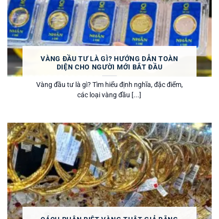
VÀNG ĐẦU TƯ LÀ GÌ? HƯỚNG DẪN TOÀN
DIỆN CHO NGƯỜI MỚI BẮT ĐẦU
Vàng đầu tư là gì? Tìm hiểu định nghĩa, đặc điểm,
các loại vàng đầu [...]