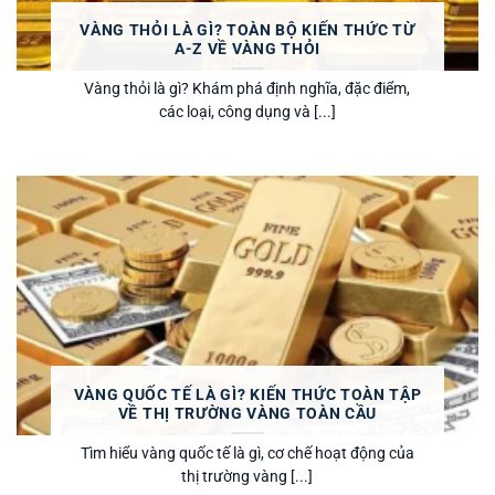
VÀNG THỎI LÀ GÌ? TOÀN BỘ KIẾN THỨC TỪ
A-Z VỀ VÀNG THỎI
Vàng thỏi là gì? Khám phá định nghĩa, đặc điểm,
các loại, công dụng và [...]
VÀNG QUỐC TẾ LÀ GÌ? KIẾN THỨC TOÀN TẬP
VỀ THỊ TRƯỜNG VÀNG TOÀN CẦU
Tìm hiểu vàng quốc tế là gì, cơ chế hoạt động của
thị trường vàng [...]