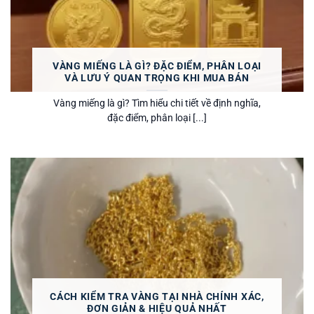
VÀNG MIẾNG LÀ GÌ? ĐẶC ĐIỂM, PHÂN LOẠI
VÀ LƯU Ý QUAN TRỌNG KHI MUA BÁN
Vàng miếng là gì? Tìm hiểu chi tiết về định nghĩa,
đặc điểm, phân loại [...]
CÁCH KIỂM TRA VÀNG TẠI NHÀ CHÍNH XÁC,
ĐƠN GIẢN & HIỆU QUẢ NHẤT