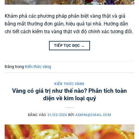
Khám phá các phương pháp phân biệt vàng thật và giả
bằng mắt thường đơn giản, hiệu quả tại nhà. Hướng dẫn
chi tiết cách kiểm tra vàng thật với độ chính xác tương đối.
TIẾP TỤC ĐỌC
→
Đăng trong
Kiến thức vàng
KIẾN THỨC VÀNG
Vàng có giá trị như thế nào? Phân tích toàn
diện về kim loại quý
ĐĂNG VÀO
31/03/2026
BỞI
ADMIN@GMAIL.COM