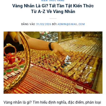
KIẾN THỨC VÀNG
Vàng Nhẫn Là Gì? Tất Tần Tật Kiến Thức
Từ A-Z Về Vàng Nhẫn
ĐĂNG VÀO
31/03/2026
BỞI
ADMIN@GMAIL.COM
Vàng nhẫn là gì? Tìm hiểu định nghĩa, đặc điểm, phân loại