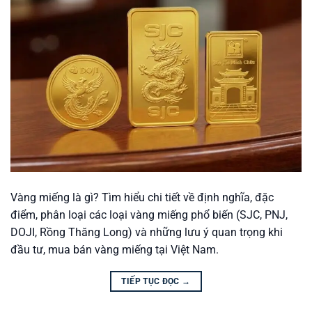
Vàng miếng là gì? Tìm hiểu chi tiết về định nghĩa, đặc
điểm, phân loại các loại vàng miếng phổ biến (SJC, PNJ,
DOJI, Rồng Thăng Long) và những lưu ý quan trọng khi
đầu tư, mua bán vàng miếng tại Việt Nam.
TIẾP TỤC ĐỌC
→