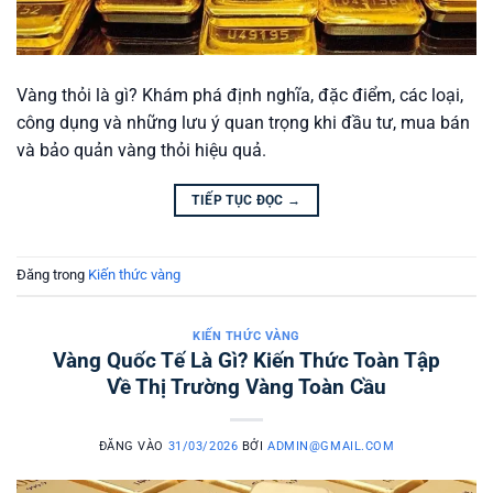
Vàng thỏi là gì? Khám phá định nghĩa, đặc điểm, các loại,
công dụng và những lưu ý quan trọng khi đầu tư, mua bán
và bảo quản vàng thỏi hiệu quả.
TIẾP TỤC ĐỌC
→
Đăng trong
Kiến thức vàng
KIẾN THỨC VÀNG
Vàng Quốc Tế Là Gì? Kiến Thức Toàn Tập
Về Thị Trường Vàng Toàn Cầu
ĐĂNG VÀO
31/03/2026
BỞI
ADMIN@GMAIL.COM