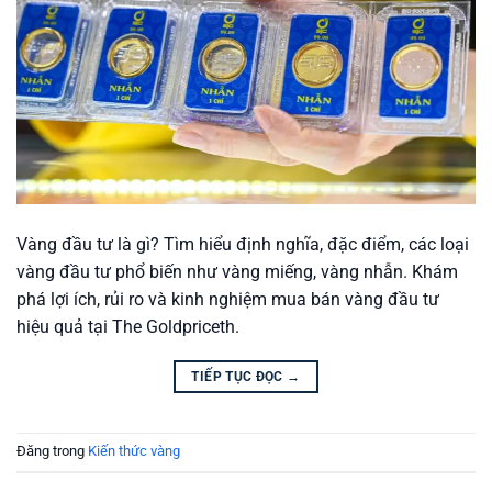
Vàng đầu tư là gì? Tìm hiểu định nghĩa, đặc điểm, các loại
vàng đầu tư phổ biến như vàng miếng, vàng nhẫn. Khám
phá lợi ích, rủi ro và kinh nghiệm mua bán vàng đầu tư
hiệu quả tại The Goldpriceth.
TIẾP TỤC ĐỌC
→
Đăng trong
Kiến thức vàng