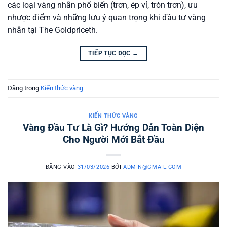
các loại vàng nhẫn phổ biến (trơn, ép vỉ, tròn trơn), ưu
nhược điểm và những lưu ý quan trọng khi đầu tư vàng
nhẫn tại The Goldpriceth.
TIẾP TỤC ĐỌC
→
Đăng trong
Kiến thức vàng
KIẾN THỨC VÀNG
Vàng Đầu Tư Là Gì? Hướng Dẫn Toàn Diện
Cho Người Mới Bắt Đầu
ĐĂNG VÀO
31/03/2026
BỞI
ADMIN@GMAIL.COM