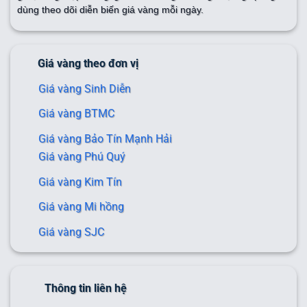
dùng theo dõi diễn biến giá vàng mỗi ngày.
Giá vàng theo đơn vị
Giá vàng Sinh Diễn
Giá vàng BTMC
Giá vàng Bảo Tín Mạnh Hải
Giá vàng Phú Quý
Giá vàng Kim Tín
Giá vàng Mi hồng
Giá vàng SJC
Thông tin liên hệ