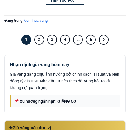
TIẾP TỤC ĐỌC
→
Đăng trong
Kiến thức vàng
1
2
3
4
…
6
Nhận định giá vàng hôm nay
Giá vàng đang chịu ảnh hưởng bởi chính sách lãi suất và biến
động tỷ giá USD. Nhà đầu tư nên theo dõi vùng hỗ trợ và
kháng cự quan trọng.
Xu hướng ngắn hạn: GIẰNG CO
Giá vàng các đơn vị
★