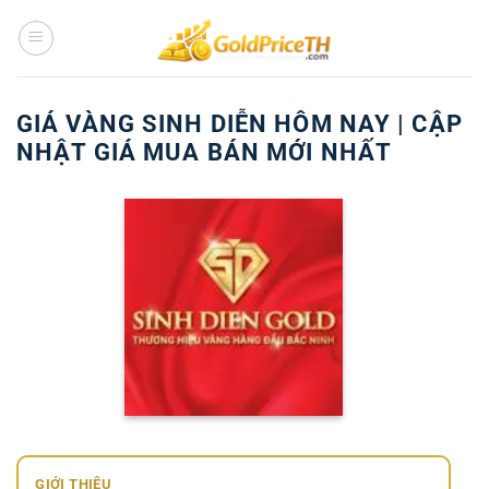
Bỏ
qua
nội
dung
GIÁ VÀNG SINH DIỄN HÔM NAY | CẬP
NHẬT GIÁ MUA BÁN MỚI NHẤT
GIỚI THIỆU