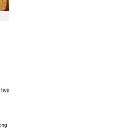
h hợp
rong