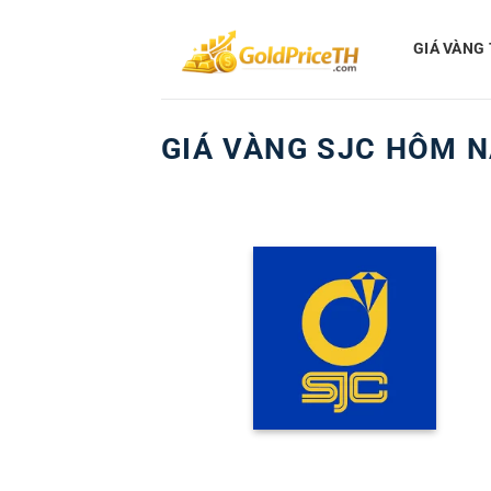
Bỏ
qua
GIÁ VÀNG
nội
dung
GIÁ VÀNG SJC HÔM N