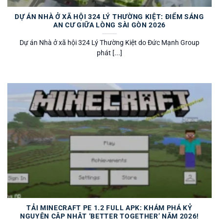
DỰ ÁN NHÀ Ở XÃ HỘI 324 LÝ THƯỜNG KIỆT: ĐIỂM SÁNG
AN CƯ GIỮA LÒNG SÀI GÒN 2026
Dự án Nhà ở xã hội 324 Lý Thường Kiệt do Đức Mạnh Group
phát [...]
TẢI MINECRAFT PE 1.2 FULL APK: KHÁM PHÁ KỶ
NGUYÊN CẬP NHẬT ‘BETTER TOGETHER’ NĂM 2026!