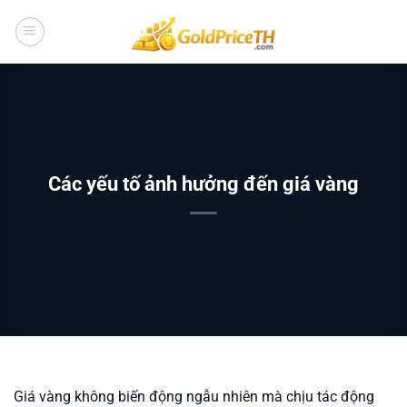
Bỏ
qua
nội
dung
Các yếu tố ảnh hưởng đến giá vàng
Giá vàng không biến động ngẫu nhiên mà chịu tác động