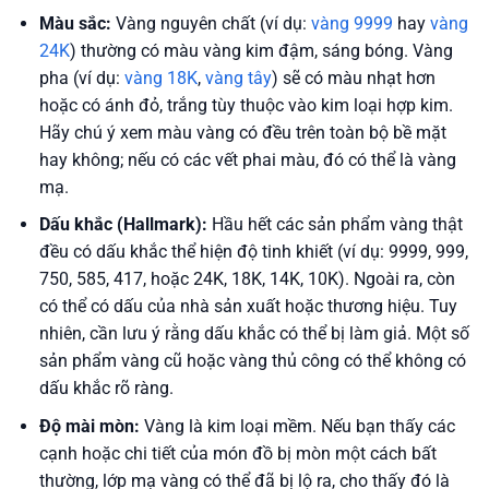
Màu sắc:
Vàng nguyên chất (ví dụ:
vàng 9999
hay
vàng
24K
) thường có màu vàng kim đậm, sáng bóng. Vàng
pha (ví dụ:
vàng 18K
,
vàng tây
) sẽ có màu nhạt hơn
hoặc có ánh đỏ, trắng tùy thuộc vào kim loại hợp kim.
Hãy chú ý xem màu vàng có đều trên toàn bộ bề mặt
hay không; nếu có các vết phai màu, đó có thể là vàng
mạ.
Dấu khắc (Hallmark):
Hầu hết các sản phẩm vàng thật
đều có dấu khắc thể hiện độ tinh khiết (ví dụ: 9999, 999,
750, 585, 417, hoặc 24K, 18K, 14K, 10K). Ngoài ra, còn
có thể có dấu của nhà sản xuất hoặc thương hiệu. Tuy
nhiên, cần lưu ý rằng dấu khắc có thể bị làm giả. Một số
sản phẩm vàng cũ hoặc vàng thủ công có thể không có
dấu khắc rõ ràng.
Độ mài mòn:
Vàng là kim loại mềm. Nếu bạn thấy các
cạnh hoặc chi tiết của món đồ bị mòn một cách bất
thường, lớp mạ vàng có thể đã bị lộ ra, cho thấy đó là