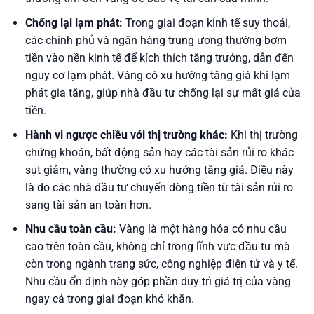
Chống lại lạm phát:
Trong giai đoạn kinh tế suy thoái,
các chính phủ và ngân hàng trung ương thường bơm
tiền vào nền kinh tế để kích thích tăng trưởng, dẫn đến
nguy cơ lạm phát. Vàng có xu hướng tăng giá khi lạm
phát gia tăng, giúp nhà đầu tư chống lại sự mất giá của
tiền.
Hành vi ngược chiều với thị trường khác:
Khi thị trường
chứng khoán, bất động sản hay các tài sản rủi ro khác
sụt giảm, vàng thường có xu hướng tăng giá. Điều này
là do các nhà đầu tư chuyển dòng tiền từ tài sản rủi ro
sang tài sản an toàn hơn.
Nhu cầu toàn cầu:
Vàng là một hàng hóa có nhu cầu
cao trên toàn cầu, không chỉ trong lĩnh vực đầu tư mà
còn trong ngành trang sức, công nghiệp điện tử và y tế.
Nhu cầu ổn định này góp phần duy trì giá trị của vàng
ngay cả trong giai đoạn khó khăn.