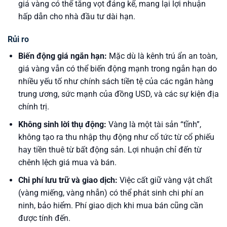
giá vàng có thể tăng vọt đáng kể, mang lại lợi nhuận
hấp dẫn cho nhà đầu tư dài hạn.
Rủi ro
Biến động giá ngắn hạn:
Mặc dù là kênh trú ẩn an toàn,
giá vàng vẫn có thể biến động mạnh trong ngắn hạn do
nhiều yếu tố như chính sách tiền tệ của các ngân hàng
trung ương, sức mạnh của đồng USD, và các sự kiện địa
chính trị.
Không sinh lời thụ động:
Vàng là một tài sản “tĩnh”,
không tạo ra thu nhập thụ động như cổ tức từ cổ phiếu
hay tiền thuê từ bất động sản. Lợi nhuận chỉ đến từ
chênh lệch giá mua và bán.
Chi phí lưu trữ và giao dịch:
Việc cất giữ vàng vật chất
(vàng miếng, vàng nhẫn) có thể phát sinh chi phí an
ninh, bảo hiểm. Phí giao dịch khi mua bán cũng cần
được tính đến.