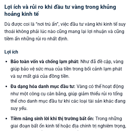
Lợi ích và rủi ro khi đầu tư vàng trong khủng
hoảng kinh tế
Dù được coi là “nơi trú ẩn”, việc đầu tư vàng khi kinh tế suy
thoái không phải lúc nào cũng mang lại lợi nhuận và cũng
tiềm ẩn những rủi ro nhất định.
Lợi ích
Bảo toàn vốn và chống lạm phát:
Như đã đề cập, vàng
giúp bảo vệ sức mua của tiền trong bối cảnh lạm phát
và sự mất giá của đồng tiền.
Đa dạng hóa danh mục đầu tư:
Vàng có thể hoạt động
như một công cụ cân bằng, giúp giảm thiểu rủi ro tổng
thể cho danh mục đầu tư khi các loại tài sản khác đang
suy yếu.
Tiềm năng sinh lời khi thị trường bất ổn:
Trong những
giai đoạn bất ổn kinh tế hoặc địa chính trị nghiêm trọng,