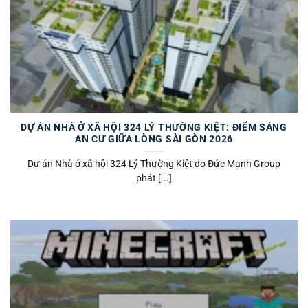
DỰ ÁN NHÀ Ở XÃ HỘI 324 LÝ THƯỜNG KIỆT: ĐIỂM SÁNG
AN CƯ GIỮA LÒNG SÀI GÒN 2026
Dự án Nhà ở xã hội 324 Lý Thường Kiệt do Đức Mạnh Group
phát [...]