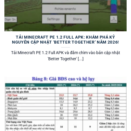
TẢI MINECRAFT PE 1.2 FULL APK: KHÁM PHÁ KỶ
NGUYÊN CẬP NHẬT ‘BETTER TOGETHER’ NĂM 2026!
Tải Minecraft PE 1.2 Full APK và đắm chìm vào bản cập nhật
'Better Together' [...]