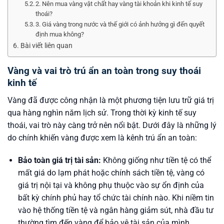
2. Nên mua vàng vật chất hay vàng tài khoản khi kinh tế suy
thoái?
3. Giá vàng trong nước và thế giới có ảnh hưởng gì đến quyết
định mua không?
Bài viết liên quan
Vàng và vai trò trú ẩn an toàn trong suy thoái
kinh tế
Vàng đã được công nhận là một phương tiện lưu trữ giá trị
qua hàng nghìn năm lịch sử. Trong thời kỳ kinh tế suy
thoái, vai trò này càng trở nên nổi bật. Dưới đây là những lý
do chính khiến vàng được xem là kênh trú ẩn an toàn:
Bảo toàn giá trị tài sản:
Không giống như tiền tệ có thể
mất giá do lạm phát hoặc chính sách tiền tệ, vàng có
giá trị nội tại và không phụ thuộc vào sự ổn định của
bất kỳ chính phủ hay tổ chức tài chính nào. Khi niềm tin
vào hệ thống tiền tệ và ngân hàng giảm sút, nhà đầu tư
thường tìm đến vàng để bảo vệ tài sản của mình.