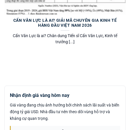
CẤN VĂN LỰC LÀ AI? GIẢI MÃ CHUYÊN GIA KINH TẾ
HÀNG ĐẦU VIỆT NAM 2026
Cấn Văn Lực là ai? Chân dung Tiến sĩ Cấn Văn Lực, Kinh tế
trưởng [...]
Nhận định giá vàng hôm nay
Giá vàng đang chịu ảnh hưởng bởi chính sách lãi suất và biến
động tỷ giá USD. Nhà đầu tư nên theo dõi vùng hỗ trợ và
kháng cự quan trọng.