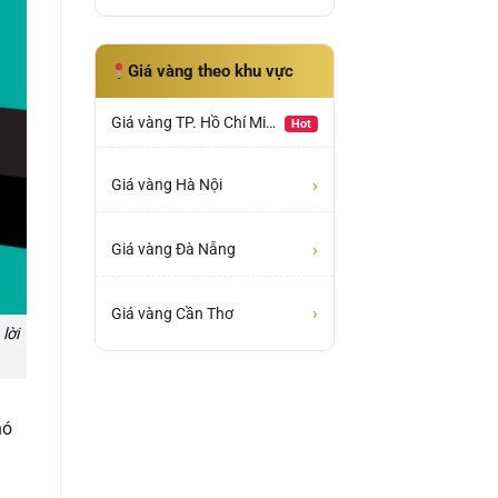
Giá vàng theo khu vực
Giá vàng TP. Hồ Chí Minh
Hot
›
Giá vàng Hà Nội
›
Giá vàng Đà Nẵng
›
Giá vàng Cần Thơ
lời
nó