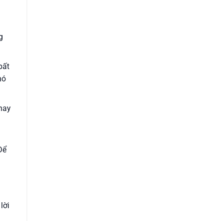
g
bất
hó
hay
Để
lời