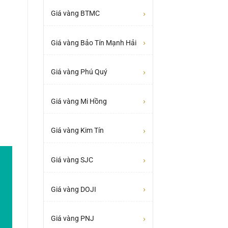
›
Giá vàng BTMC
›
Giá vàng Bảo Tín Mạnh Hải
›
Giá vàng Phú Quý
›
Giá vàng Mi Hồng
›
Giá vàng Kim Tín
›
Giá vàng SJC
›
Giá vàng DOJI
›
Giá vàng PNJ