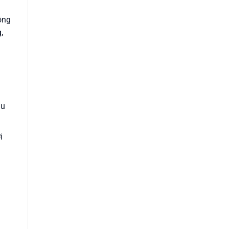
ông
,
ầu
i