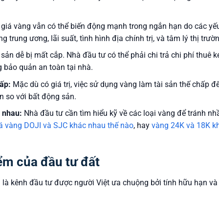
, giá vàng vẫn có thể biến động mạnh trong ngắn hạn do các yế
trung ương, lãi suất, tình hình địa chính trị, và tâm lý thị trườ
 sản dễ bị mất cắp. Nhà đầu tư có thể phải chi trả chi phí thuê k
g bảo quản an toàn tại nhà.
ấp:
Mặc dù có giá trị, việc sử dụng vàng làm tài sản thế chấp đ
 so với bất động sản.
c nhau:
Nhà đầu tư cần tìm hiểu kỹ về các loại vàng để tránh n
á vàng DOJI và SJC khác nhau thế nào
, hay
vàng 24K và 18K k
ểm của đầu tư đất
đã là kênh đầu tư được người Việt ưa chuộng bởi tính hữu hạn và