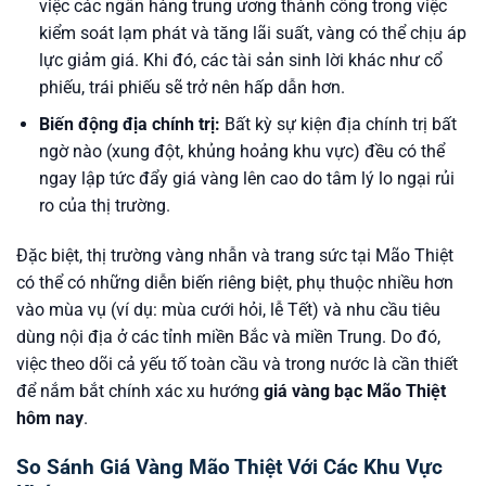
việc các ngân hàng trung ương thành công trong việc
kiểm soát lạm phát và tăng lãi suất, vàng có thể chịu áp
lực giảm giá. Khi đó, các tài sản sinh lời khác như cổ
phiếu, trái phiếu sẽ trở nên hấp dẫn hơn.
Biến động địa chính trị:
Bất kỳ sự kiện địa chính trị bất
ngờ nào (xung đột, khủng hoảng khu vực) đều có thể
ngay lập tức đẩy giá vàng lên cao do tâm lý lo ngại rủi
ro của thị trường.
Đặc biệt, thị trường vàng nhẫn và trang sức tại Mão Thiệt
có thể có những diễn biến riêng biệt, phụ thuộc nhiều hơn
vào mùa vụ (ví dụ: mùa cưới hỏi, lễ Tết) và nhu cầu tiêu
dùng nội địa ở các tỉnh miền Bắc và miền Trung. Do đó,
việc theo dõi cả yếu tố toàn cầu và trong nước là cần thiết
để nắm bắt chính xác xu hướng
giá vàng bạc Mão Thiệt
hôm nay
.
So Sánh Giá Vàng Mão Thiệt Với Các Khu Vực