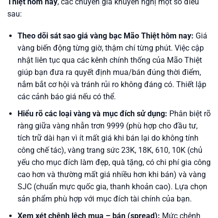
Thiệt hôm nay
, các chuyên gia khuyến nghị một số điều
sau:
Theo dõi sát sao
giá vàng bạc Mão Thiệt hôm nay
:
Giá
vàng biến động từng giờ, thậm chí từng phút. Việc cập
nhật liên tục qua các kênh chính thống của Mão Thiệt
giúp bạn đưa ra quyết định mua/bán đúng thời điểm,
nắm bắt cơ hội và tránh rủi ro không đáng có. Thiết lập
các cảnh báo giá nếu có thể.
Hiểu rõ các loại vàng và mục đích sử dụng:
Phân biệt rõ
ràng giữa vàng nhẫn trơn 9999 (phù hợp cho đầu tư,
tích trữ dài hạn vì ít mất giá khi bán lại do không tính
công chế tác), vàng trang sức 23K, 18K, 610, 10K (chủ
yếu cho mục đích làm đẹp, quà tặng, có chi phí gia công
cao hơn và thường mất giá nhiều hơn khi bán) và vàng
SJC (chuẩn mực quốc gia, thanh khoản cao). Lựa chọn
sản phẩm phù hợp với mục đích tài chính của bạn.
Xem xét chênh lệch mua – bán (spread):
Mức chênh