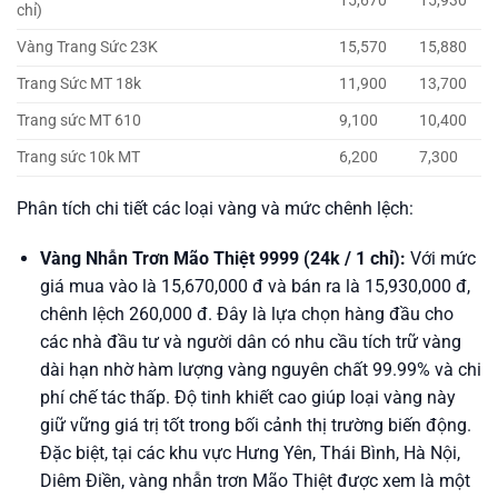
15,670
15,930
chỉ)
Vàng Trang Sức 23K
15,570
15,880
Trang Sức MT 18k
11,900
13,700
Trang sức MT 610
9,100
10,400
Trang sức 10k MT
6,200
7,300
Phân tích chi tiết các loại vàng và mức chênh lệch:
Vàng Nhẫn Trơn Mão Thiệt 9999 (24k / 1 chỉ):
Với mức
giá mua vào là 15,670,000 đ và bán ra là 15,930,000 đ,
chênh lệch 260,000 đ. Đây là lựa chọn hàng đầu cho
các nhà đầu tư và người dân có nhu cầu tích trữ vàng
dài hạn nhờ hàm lượng vàng nguyên chất 99.99% và chi
phí chế tác thấp. Độ tinh khiết cao giúp loại vàng này
giữ vững giá trị tốt trong bối cảnh thị trường biến động.
Đặc biệt, tại các khu vực Hưng Yên, Thái Bình, Hà Nội,
Diêm Điền, vàng nhẫn trơn Mão Thiệt được xem là một