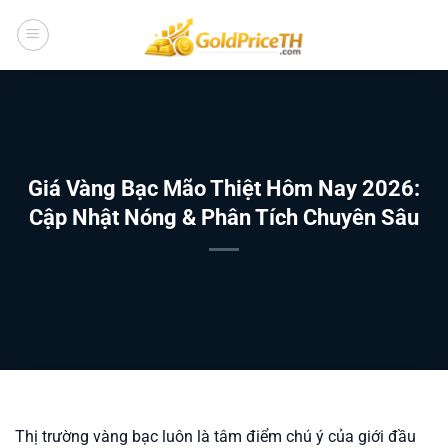
Bỏ
qua
nội
dung
Giá Vàng Bạc Mão Thiệt Hôm Nay 2026:
Cập Nhật Nóng & Phân Tích Chuyên Sâu
Thị trường vàng bạc luôn là tâm điểm chú ý của giới đầu