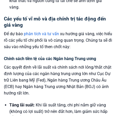
khai thác và nguồn cung từ tái chế sẽ ảnh định giá
vàng.
Các yếu tố vĩ mô và địa chính trị tác động đến
giá vàng
Để dự báo
phân tích và tư vấn
xu hướng giá vàng, việc hiểu
rõ các yếu tố chi phối là vô cùng quan trọng. Chúng ta sẽ đi
sâu vào những yếu tố then chốt này:
Chính sách tiền tệ của các Ngân hàng Trung ương
Các quyết định về lãi suất và chính sách nới lỏng/thắt chặt
định lượng của các ngân hàng trung ương lớn như Cục Dự
trữ Liên bang Mỹ (Fed), Ngân hàng Trung ương Châu Âu
(ECB) hay Ngân hàng Trung ương Nhật Bản (BOJ) có ảnh
hưởng rất lớn.
Tăng lãi suất:
Khi lãi suất tăng, chi phí nắm giữ vàng
(không có lợi suất) trở nên đắt hơn, làm giảm sức hấp