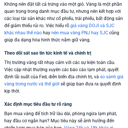
Không nên đặt tất cả trứng vào một giỏ. Vàng là một phần
quan trọng trong danh mục đầu tư, nhưng nên kết hợp với
các loại tài sản khác như cổ phiếu, trái phiếu, bất động sản
để giảm thiểu rủi ro. Việc hiểu rõ
giá vàng DOJI và SJC
khác nhau thế nào
hay
nên mua vàng PNJ hay SJC
cũng
giúp đa dạng hóa hình thức nắm giữ vàng.
Theo dõi sát sao tin tức kinh tế và chính trị
Thị trường vàng rất nhạy cảm với các sự kiện toàn cầu.
Việc cập nhật thường xuyên các báo cáo lạm phát, quyết
định lãi suất của Fed, diễn biến địa chính trị, và
so sánh giá
vàng trong nước và thế giới
sẽ giúp bạn đưa ra quyết định
kịp thời.
Xác định mục tiêu đầu tư rõ ràng
Bạn mua vàng để tích trữ lâu dài, phòng ngừa lạm phát,
hay đầu cơ ngắn hạn? Mục tiêu này sẽ ảnh hưởng đến
chiến lược mua bán của bạn.
Vàng 24k và 18k khác gì