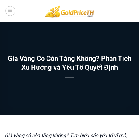
Bỏ
qua
nội
dung
Giá Vàng Có Còn Tăng Không? Phân Tích
Xu Hướng và Yếu Tố Quyết Định
Giá vàng có còn tăng không? Tìm hiểu các yếu tố vĩ mô,