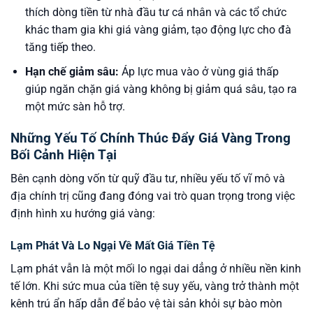
thích dòng tiền từ nhà đầu tư cá nhân và các tổ chức
khác tham gia khi giá vàng giảm, tạo động lực cho đà
tăng tiếp theo.
Hạn chế giảm sâu:
Áp lực mua vào ở vùng giá thấp
giúp ngăn chặn giá vàng không bị giảm quá sâu, tạo ra
một mức sàn hỗ trợ.
Những Yếu Tố Chính Thúc Đẩy Giá Vàng Trong
Bối Cảnh Hiện Tại
Bên cạnh dòng vốn từ quỹ đầu tư, nhiều yếu tố vĩ mô và
địa chính trị cũng đang đóng vai trò quan trọng trong việc
định hình xu hướng giá vàng:
Lạm Phát Và Lo Ngại Về Mất Giá Tiền Tệ
Lạm phát vẫn là một mối lo ngại dai dẳng ở nhiều nền kinh
tế lớn. Khi sức mua của tiền tệ suy yếu, vàng trở thành một
kênh trú ẩn hấp dẫn để bảo vệ tài sản khỏi sự bào mòn