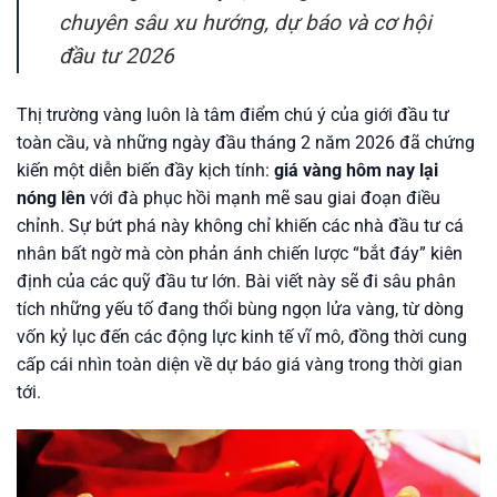
chuyên sâu xu hướng, dự báo và cơ hội
đầu tư 2026
Thị trường vàng luôn là tâm điểm chú ý của giới đầu tư
toàn cầu, và những ngày đầu tháng 2 năm 2026 đã chứng
kiến một diễn biến đầy kịch tính:
giá vàng hôm nay lại
nóng lên
với đà phục hồi mạnh mẽ sau giai đoạn điều
chỉnh. Sự bứt phá này không chỉ khiến các nhà đầu tư cá
nhân bất ngờ mà còn phản ánh chiến lược “bắt đáy” kiên
định của các quỹ đầu tư lớn. Bài viết này sẽ đi sâu phân
tích những yếu tố đang thổi bùng ngọn lửa vàng, từ dòng
vốn kỷ lục đến các động lực kinh tế vĩ mô, đồng thời cung
cấp cái nhìn toàn diện về dự báo giá vàng trong thời gian
tới.