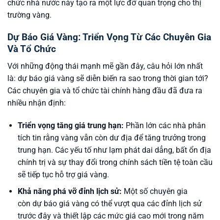
chức nhà nước này tạo ra một lực đỡ quan trọng cho thị
trường vàng.
Dự Báo Giá Vàng: Triển Vọng Từ Các Chuyên Gia
Và Tổ Chức
Với những động thái mạnh mẽ gần đây, câu hỏi lớn nhất
là: dự báo giá vàng sẽ diễn biến ra sao trong thời gian tới?
Các chuyên gia và tổ chức tài chính hàng đầu đã đưa ra
nhiều nhận định:
Triển vọng tăng giá trung hạn:
Phần lớn các nhà phân
tích tin rằng vàng vẫn còn dư địa để tăng trưởng trong
trung hạn. Các yếu tố như lạm phát dai dẳng, bất ổn địa
chính trị và sự thay đổi trong chính sách tiền tệ toàn cầu
sẽ tiếp tục hỗ trợ giá vàng.
Khả năng phá vỡ đỉnh lịch sử:
Một số chuyên gia
còn dự báo giá vàng có thể vượt qua các đỉnh lịch sử
trước đây và thiết lập các mức giá cao mới trong năm