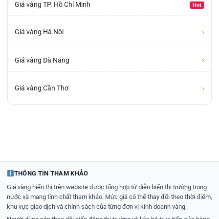
Giá vàng TP. Hồ Chí Minh
Hot
›
Giá vàng Hà Nội
›
Giá vàng Đà Nẵng
›
Giá vàng Cần Thơ
THÔNG TIN THAM KHẢO
Giá vàng hiển thị trên website được tổng hợp từ diễn biến thị trường trong
nước và mang tính chất tham khảo. Mức giá có thể thay đổi theo thời điểm,
khu vực giao dịch và chính sách của từng đơn vị kinh doanh vàng.