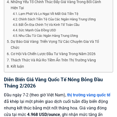
Những Yếu Tố Chính Thúc Đẩy Giá Vàng Trong Bối Cảnh
Hiện Tại
Lạm Phát Và Lo Ngại Về Mất Giá Tiền Tệ
Chính Sách Tiền Tệ Của Các Ngân Hàng Trung Ương
Bất Ổn Địa Chính Trị Và Kinh Tế Toàn Cầu
Sức Mạnh Của Đồng USD
Nhu Cầu Từ Các Ngân Hàng Trung Ương
Dự Báo Giá Vàng: Triển Vọng Từ Các Chuyên Gia Và Tổ
Chức
Cơ Hội Và Chiến Lược Đầu Tư Vàng Trong Năm 2026
Thách Thức Và Rủi Ro Tiềm Ẩn Trên Thị Trường Vàng
Kết luận
Diễn Biến Giá Vàng Quốc Tế Nóng Bỏng Đầu
Tháng 2/2026
Đầu ngày 7-2 (theo giờ Việt Nam),
thị trường vàng quốc tế
đã khép lại một phiên giao dịch cuối tuần đầy biến động
nhưng kết thúc bằng một nốt thăng hoa. Giá vàng đóng
cửa tại mức
4.968 USD/ounce
, ghi nhận mức tăng ấn