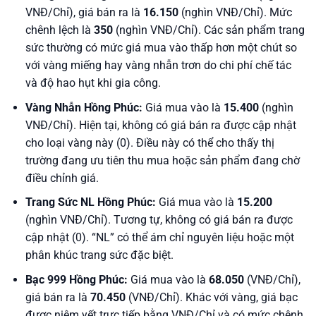
VNĐ/Chỉ), giá bán ra là
16.150
(nghìn VNĐ/Chỉ). Mức
chênh lệch là
350
(nghìn VNĐ/Chỉ). Các sản phẩm trang
sức thường có mức giá mua vào thấp hơn một chút so
với vàng miếng hay vàng nhẫn trơn do chi phí chế tác
và độ hao hụt khi gia công.
Vàng Nhẫn Hồng Phúc:
Giá mua vào là
15.400
(nghìn
VNĐ/Chỉ). Hiện tại, không có giá bán ra được cập nhật
cho loại vàng này (0). Điều này có thể cho thấy thị
trường đang ưu tiên thu mua hoặc sản phẩm đang chờ
điều chỉnh giá.
Trang Sức NL Hồng Phúc:
Giá mua vào là
15.200
(nghìn VNĐ/Chỉ). Tương tự, không có giá bán ra được
cập nhật (0). “NL” có thể ám chỉ nguyên liệu hoặc một
phân khúc trang sức đặc biệt.
Bạc 999 Hồng Phúc:
Giá mua vào là
68.050
(VNĐ/Chỉ),
giá bán ra là
70.450
(VNĐ/Chỉ). Khác với vàng, giá bạc
được niêm yết trực tiếp bằng VNĐ/Chỉ và có mức chênh