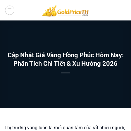
Bỏ
qua
nội
dung
Cập Nhật Giá Vàng Hồng Phúc Hôm Nay:
Phân Tích Chi Tiết & Xu Hướng 2026
Thị trường vàng luôn là mối quan tâm của rất nhiều người,