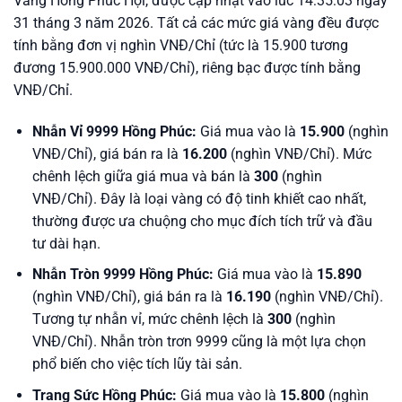
Vàng Hồng Phúc Hội, được cập nhật vào lúc 14:35:03 ngày
31 tháng 3 năm 2026. Tất cả các mức giá vàng đều được
tính bằng đơn vị nghìn VNĐ/Chỉ (tức là 15.900 tương
đương 15.900.000 VNĐ/Chỉ), riêng bạc được tính bằng
VNĐ/Chỉ.
Nhẫn Vỉ 9999 Hồng Phúc:
Giá mua vào là
15.900
(nghìn
VNĐ/Chỉ), giá bán ra là
16.200
(nghìn VNĐ/Chỉ). Mức
chênh lệch giữa giá mua và bán là
300
(nghìn
VNĐ/Chỉ). Đây là loại vàng có độ tinh khiết cao nhất,
thường được ưa chuộng cho mục đích tích trữ và đầu
tư dài hạn.
Nhẫn Tròn 9999 Hồng Phúc:
Giá mua vào là
15.890
(nghìn VNĐ/Chỉ), giá bán ra là
16.190
(nghìn VNĐ/Chỉ).
Tương tự nhẫn vỉ, mức chênh lệch là
300
(nghìn
VNĐ/Chỉ). Nhẫn tròn trơn 9999 cũng là một lựa chọn
phổ biến cho việc tích lũy tài sản.
Trang Sức Hồng Phúc:
Giá mua vào là
15.800
(nghìn