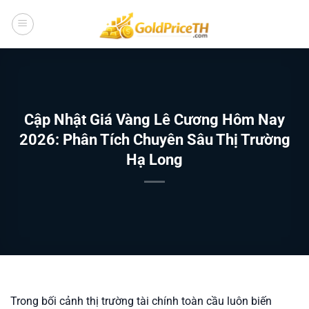
Bỏ
qua
nội
dung
Cập Nhật Giá Vàng Lê Cương Hôm Nay
2026: Phân Tích Chuyên Sâu Thị Trường
Hạ Long
Trong bối cảnh thị trường tài chính toàn cầu luôn biến