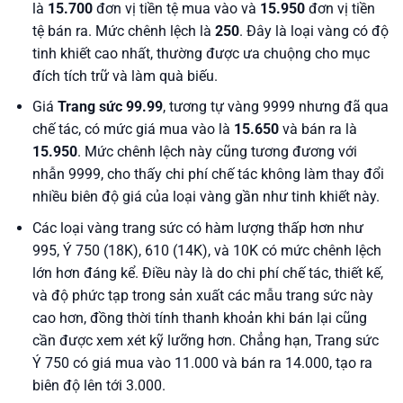
là
15.700
đơn vị tiền tệ mua vào và
15.950
đơn vị tiền
tệ bán ra. Mức chênh lệch là
250
. Đây là loại vàng có độ
tinh khiết cao nhất, thường được ưa chuộng cho mục
đích tích trữ và làm quà biếu.
Giá
Trang sức 99.99
, tương tự vàng 9999 nhưng đã qua
chế tác, có mức giá mua vào là
15.650
và bán ra là
15.950
. Mức chênh lệch này cũng tương đương với
nhẫn 9999, cho thấy chi phí chế tác không làm thay đổi
nhiều biên độ giá của loại vàng gần như tinh khiết này.
Các loại vàng trang sức có hàm lượng thấp hơn như
995, Ý 750 (18K), 610 (14K), và 10K có mức chênh lệch
lớn hơn đáng kể. Điều này là do chi phí chế tác, thiết kế,
và độ phức tạp trong sản xuất các mẫu trang sức này
cao hơn, đồng thời tính thanh khoản khi bán lại cũng
cần được xem xét kỹ lưỡng hơn. Chẳng hạn, Trang sức
Ý 750 có giá mua vào 11.000 và bán ra 14.000, tạo ra
biên độ lên tới 3.000.