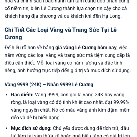
hóa và chính sách bảo hành tận tâm cũng góp phần củng
cố niềm tin, biến Lê Cương thành lựa chọn tin cậy cho cả
khách hàng địa phương và du khách khi đến Hạ Long.
Chi Tiết Các Loại Vàng và Trang Sức Tại Lê
Cương
Để hiểu rõ hơn về bảng
giá vàng Lê Cương hôm nay
, việc
nắm vững các loại vàng và trang sức mà tiệm cung cấp là
điều cần thiết. Mỗi loại vàng có hàm lượng và đặc tính
riêng, ảnh hưởng trực tiếp đến giá trị và mục đích sử dụng.
Vàng 9999 (24K) – Nhẫn 9999 Lê Cương
Đặc điểm:
Vàng 9999, còn gọi là vàng 24K hay vàng
ròng, là loại vàng có độ tinh khiết cao nhất, đạt 99.99%
vàng nguyên chất. Nó có màu vàng ánh kim đậm, mềm
dẻo và dễ bị biến dạng.
Mục đích sử dụng:
Chủ yếu được dùng để tích trữ, đầu
tư, làm tài sản thừa kế hoặc quà biếu tặng có giá trị lớn.