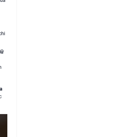
mua
chi
Nữ
h
ĩa
c