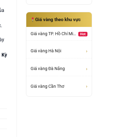
ủa
Giá vàng theo khu vực
.
Giá vàng TP. Hồ Chí Minh
Hot
ày
›
Giá vàng Hà Nội
 Kỳ
›
Giá vàng Đà Nẵng
›
Giá vàng Cần Thơ