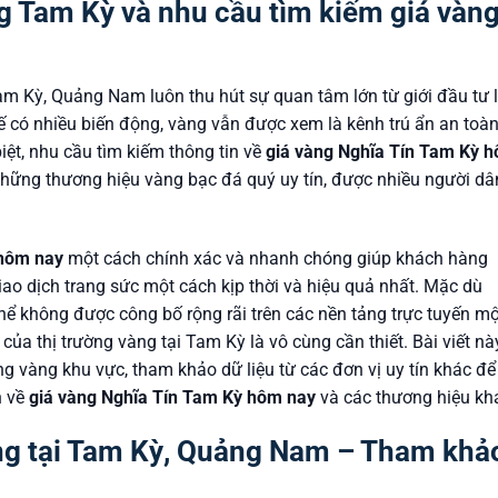
g Tam Kỳ và nhu cầu tìm kiếm
giá vàn
am Kỳ, Quảng Nam luôn thu hút sự quan tâm lớn từ giới đầu tư 
tế có nhiều biến động, vàng vẫn được xem là kênh trú ẩn an toàn
 biệt, nhu cầu tìm kiếm thông tin về
giá vàng Nghĩa Tín Tam Kỳ 
 những thương hiệu vàng bạc đá quý uy tín, được nhiều người dâ
 hôm nay
một cách chính xác và nhanh chóng giúp khách hàng
ao dịch trang sức một cách kịp thời và hiệu quả nhất. Mặc dù
thể không được công bố rộng rãi trên các nền tảng trực tuyến mộ
của thị trường vàng tại Tam Kỳ là vô cùng cần thiết. Bài viết nà
ng vàng khu vực, tham khảo dữ liệu từ các đơn vị uy tín khác để
n về
giá vàng Nghĩa Tín Tam Kỳ hôm nay
và các thương hiệu kh
àng tại Tam Kỳ, Quảng Nam – Tham khả