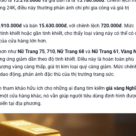
vào là
15.210.000đ
và giá bán ra là
15.780.000đ
. Chênh lệch 
àng 24K, điều này thường phản ánh chi phí gia công và giá trị
.910.000đ
và bán
15.630.000đ
, với chênh lệch
720.000đ
. Mức
tinh khiết hoặc gần tinh khiết, cho thấy loại vàng này có thể có 
 của cửa hàng lớn hơn.
 hơn như
Nữ Trang 75
,
710
,
Nữ Trang 68
và
Nữ Trang 61
,
Vàng 
g ứng giảm dần theo độ tinh khiết. Điều này là hoàn toàn phù
 lượng vàng càng thấp, giá trị kim loại quý càng giảm. Mức chên
dao động, phản ánh đặc thù của thị trường trang sức.
ìn tham khảo hữu ích cho những ai đang tìm kiếm
giá vàng Ngh
ừ một cửa hàng khác, nó vẫn giúp người tiêu dùng định hình đượ
iến tại địa phương.