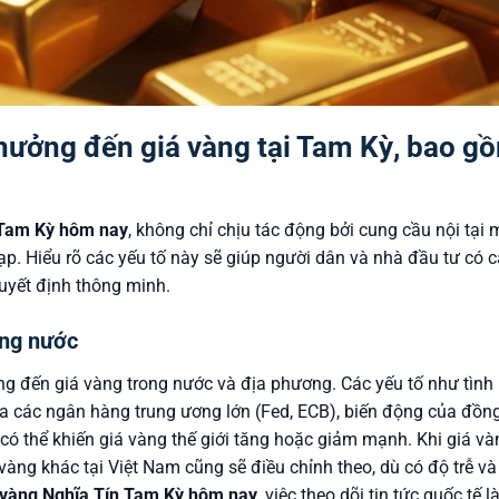
 hưởng đến giá vàng tại Tam Kỳ, bao g
 Tam Kỳ hôm nay
, không chỉ chịu tác động bởi cung cầu nội tại 
ạp. Hiểu rõ các yếu tố này sẽ giúp người dân và nhà đầu tư có c
quyết định thông minh.
ong nước
ộng đến giá vàng trong nước và địa phương. Các yếu tố như tình
của các ngân hàng trung ương lớn (Fed, ECB), biến động của đồn
 có thể khiến giá vàng thế giới tăng hoặc giảm mạnh. Khi giá và
 vàng khác tại Việt Nam cũng sẽ điều chỉnh theo, dù có độ trễ và
 vàng Nghĩa Tín Tam Kỳ hôm nay
, việc theo dõi tin tức quốc tế l