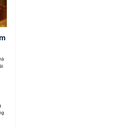
ồm
mà
ái
g
ng
à