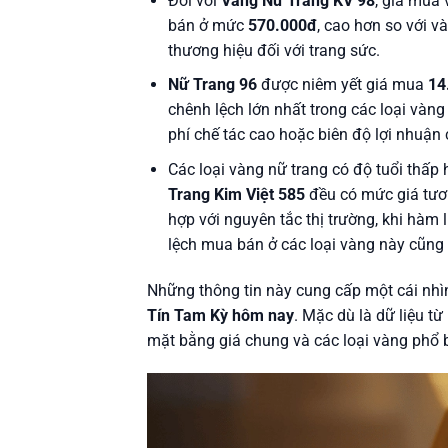
Đối với
Vàng Nữ Trang KV 98
, giá mua 
bán ở mức
570.000đ
, cao hơn so với v
thương hiệu đối với trang sức.
Nữ Trang 96
được niêm yết giá mua
14
chênh lệch lớn nhất trong các loại vàng 
phí chế tác cao hoặc biên độ lợi nhuận
Các loại vàng nữ trang có độ tuổi thấp
Trang Kim Việt 585
đều có mức giá tươn
hợp với nguyên tắc thị trường, khi hàm
lệch mua bán ở các loại vàng này cũng 
Những thông tin này cung cấp một cái nh
Tín Tam Kỳ hôm nay
. Mặc dù là dữ liệu t
mặt bằng giá chung và các loại vàng phổ b