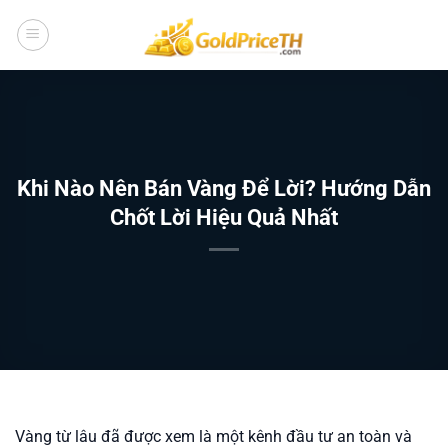
Bỏ
qua
nội
dung
Khi Nào Nên Bán Vàng Để Lời? Hướng Dẫn
Chốt Lời Hiệu Quả Nhất
Vàng từ lâu đã được xem là một kênh đầu tư an toàn và