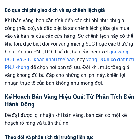
Bỏ qua chi phí giao dịch và sự chênh lệch giá
Khi bán vàng, bạn cần tính đến các chi phí như phí gia
công (nếu có), và đặc biệt là sự chênh lệch giữa giá mua
vào và bán ra của các cửa hàng. Sự chênh lệch này có thể
khá lớn, đặc biệt đối với vàng miếng SJC hoặc các thương
hiệu lớn như PNJ, DOJI. Ví dụ, bạn cần xem xét
giá vàng
DOJI và SJC khác nhau thế nào
, hay
vàng DOJI có đắt hơn
PNJ không
để chọn nơi bán tối ưu. Đôi khi, mức tăng giá
vàng không đủ bù đắp cho những chi phí này, khiến lợi
nhuận thực tế của bạn không như mong đợi.
Kế Hoạch Bán Vàng Hiệu Quả: Từ Phân Tích Đến
Hành Động
Để đạt được lợi nhuận khi bán vàng, bạn cần có một kế
hoạch rõ ràng và tuân thủ nó.
Theo dõi và phân tích thị trường liên tục