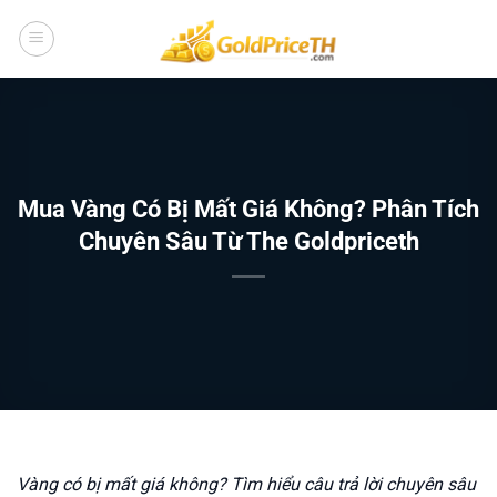
Bỏ
qua
nội
dung
Mua Vàng Có Bị Mất Giá Không? Phân Tích
Chuyên Sâu Từ The Goldpriceth
Vàng có bị mất giá không? Tìm hiểu câu trả lời chuyên sâu