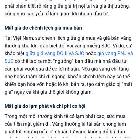
phải phân biệt rõ ràng giữa giá trị nội tại và giá thị trường,
cũng như các yếu tố làm giảm lợi nhuận đầu tư.
Mất giá do chênh lệch giá mua bán
Tại Việt Nam, sự chênh lệch giữa giá mua và giá bán vàng
thường khá lớn, đặc biệt đối với vàng miếng SJC. Ví dụ, sự
khác biệt
giữa giá vàng DOJI và SJC
hoặc
giá vàng PNJ và
SJC
có thể tạo ra một “ngưỡng” ban đầu mà nhà đầu tư
cần phải vượt qua để có lợi nhuận. Nếu giá vàng chỉ tăng
nhẹ hoặc thậm chí đi ngang, khoản chênh lệch này có thể
khiến bạn hòa vốn hoặc lỗ khi bán ra, tạo cảm giác bị “mất
giá” ngay cả khi giá thế giới không giảm.
Mất giá do lạm phát và chi phí cơ hội
Trong một môi trường kinh tế có lạm phát cao, sức mua
của tiền mặt giảm đi. Vàng thường là tài sản chống lạm
phát tốt, nhưng nếu lợi nhuận từ vàng không đủ bù đắp