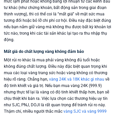
mức lạm phát hoặc không bằng lợi nhuận từ các kênh đầu
tư khác (như chứng khoán, bất động sản trong giai đoạn
thịnh vượng), thì có thể coi là “mất giá” về mặt sức mua
tương đối hoặc bỏ lỡ chi phí cơ hội. Điều này đặc biệt đúng
nếu bạn nắm giữ vàng mà không thu được bất kỳ khoản lợi
tức nào, trong khi các tài sản khác lại tạo ra thu nhập thụ
động.
Mất giá do chất lượng vàng không đảm bảo
Một rủi ro khác là mua phải vàng không đủ tuổi hoặc
không đúng chất lượng. Điều này đặc biệt quan trọng khi
mua các loại vàng trang sức hoặc vàng không có thương
hiệu rõ ràng. Chẳng hạn,
vàng 24K và 18K khác gì nhau
về
độ tinh khiết và giá trị. Nếu bạn mua vàng 24K (999.9)
nhưng thực tế lại là vàng có độ tinh khiết thấp hơn, bạn sẽ
chịu thiệt khi bán ra. Việc lựa chọn các thương hiệu uy tín
như SJC, PNJ, DOJI là rất quan trọng để tránh rủi ro này.
Thậm chí, nhiều người thắc mắc
vàng SJC và vàng 9999