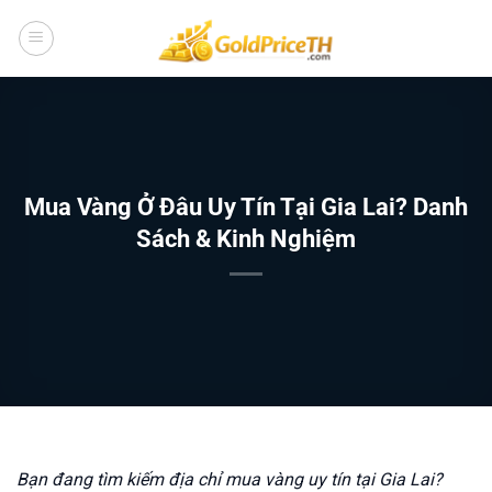
Bỏ
qua
nội
dung
Mua Vàng Ở Đâu Uy Tín Tại Gia Lai? Danh
Sách & Kinh Nghiệm
Bạn đang tìm kiếm địa chỉ mua vàng uy tín tại Gia Lai?