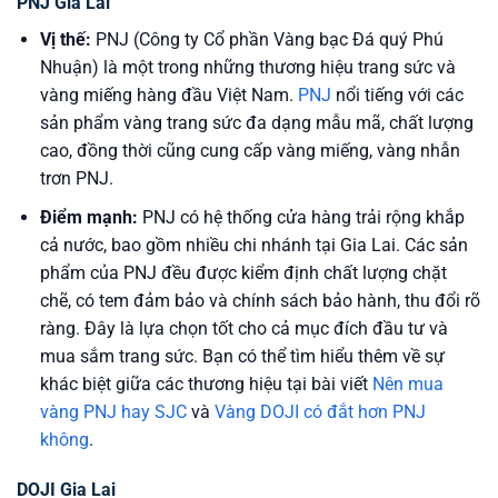
PNJ Gia Lai
Vị thế:
PNJ (Công ty Cổ phần Vàng bạc Đá quý Phú
Nhuận) là một trong những thương hiệu trang sức và
vàng miếng hàng đầu Việt Nam.
PNJ
nổi tiếng với các
sản phẩm vàng trang sức đa dạng mẫu mã, chất lượng
cao, đồng thời cũng cung cấp vàng miếng, vàng nhẫn
trơn PNJ.
Điểm mạnh:
PNJ có hệ thống cửa hàng trải rộng khắp
cả nước, bao gồm nhiều chi nhánh tại Gia Lai. Các sản
phẩm của PNJ đều được kiểm định chất lượng chặt
chẽ, có tem đảm bảo và chính sách bảo hành, thu đổi rõ
ràng. Đây là lựa chọn tốt cho cả mục đích đầu tư và
mua sắm trang sức. Bạn có thể tìm hiểu thêm về sự
khác biệt giữa các thương hiệu tại bài viết
Nên mua
vàng PNJ hay SJC
và
Vàng DOJI có đắt hơn PNJ
không
.
DOJI Gia Lai