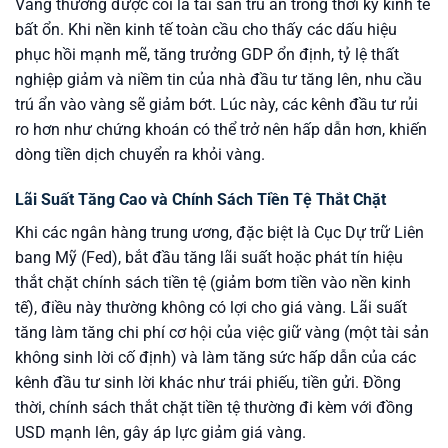
Vàng thường được coi là tài sản trú ẩn trong thời kỳ kinh tế
bất ổn. Khi nền kinh tế toàn cầu cho thấy các dấu hiệu
phục hồi mạnh mẽ, tăng trưởng GDP ổn định, tỷ lệ thất
nghiệp giảm và niềm tin của nhà đầu tư tăng lên, nhu cầu
trú ẩn vào vàng sẽ giảm bớt. Lúc này, các kênh đầu tư rủi
ro hơn như chứng khoán có thể trở nên hấp dẫn hơn, khiến
dòng tiền dịch chuyển ra khỏi vàng.
Lãi Suất Tăng Cao và Chính Sách Tiền Tệ Thắt Chặt
Khi các ngân hàng trung ương, đặc biệt là Cục Dự trữ Liên
bang Mỹ (Fed), bắt đầu tăng lãi suất hoặc phát tín hiệu
thắt chặt chính sách tiền tệ (giảm bơm tiền vào nền kinh
tế), điều này thường không có lợi cho giá vàng. Lãi suất
tăng làm tăng chi phí cơ hội của việc giữ vàng (một tài sản
không sinh lời cố định) và làm tăng sức hấp dẫn của các
kênh đầu tư sinh lời khác như trái phiếu, tiền gửi. Đồng
thời, chính sách thắt chặt tiền tệ thường đi kèm với đồng
USD mạnh lên, gây áp lực giảm giá vàng.