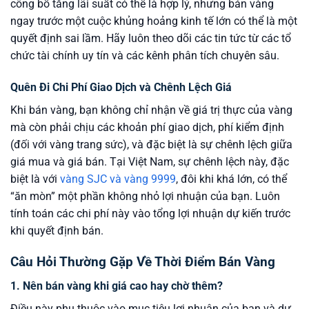
công bố tăng lãi suất có thể là hợp lý, nhưng bán vàng
ngay trước một cuộc khủng hoảng kinh tế lớn có thể là một
quyết định sai lầm. Hãy luôn theo dõi các tin tức từ các tổ
chức tài chính uy tín và các kênh phân tích chuyên sâu.
Quên Đi Chi Phí Giao Dịch và Chênh Lệch Giá
Khi bán vàng, bạn không chỉ nhận về giá trị thực của vàng
mà còn phải chịu các khoản phí giao dịch, phí kiểm định
(đối với vàng trang sức), và đặc biệt là sự chênh lệch giữa
giá mua và giá bán. Tại Việt Nam, sự chênh lệch này, đặc
biệt là với
vàng SJC và vàng 9999
, đôi khi khá lớn, có thể
“ăn mòn” một phần không nhỏ lợi nhuận của bạn. Luôn
tính toán các chi phí này vào tổng lợi nhuận dự kiến trước
khi quyết định bán.
Câu Hỏi Thường Gặp Về Thời Điểm Bán Vàng
1. Nên bán vàng khi giá cao hay chờ thêm?
Điều này phụ thuộc vào mục tiêu lợi nhuận của bạn và dự