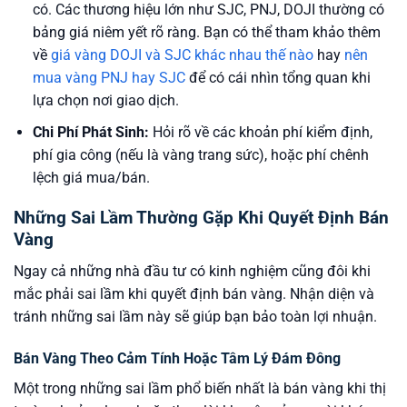
có. Các thương hiệu lớn như SJC, PNJ, DOJI thường có
bảng giá niêm yết rõ ràng. Bạn có thể tham khảo thêm
về
giá vàng DOJI và SJC khác nhau thế nào
hay
nên
mua vàng PNJ hay SJC
để có cái nhìn tổng quan khi
lựa chọn nơi giao dịch.
Chi Phí Phát Sinh:
Hỏi rõ về các khoản phí kiểm định,
phí gia công (nếu là vàng trang sức), hoặc phí chênh
lệch giá mua/bán.
Những Sai Lầm Thường Gặp Khi Quyết Định Bán
Vàng
Ngay cả những nhà đầu tư có kinh nghiệm cũng đôi khi
mắc phải sai lầm khi quyết định bán vàng. Nhận diện và
tránh những sai lầm này sẽ giúp bạn bảo toàn lợi nhuận.
Bán Vàng Theo Cảm Tính Hoặc Tâm Lý Đám Đông
Một trong những sai lầm phổ biến nhất là bán vàng khi thị