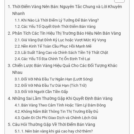
Thời Điểm Vàng Nên Bán: Nguyên Tắc Chung và Lời Khuyên
Nhanh
Khi Nào Là Thời Điểm Lý Tưởng Để Bán Vàng?
Các Yếu Tố Quyết Định Thời Điểm Bán Vàng
Phân Tích Các Tín Hiệu Thị Trường Báo Hiệu Nên Bán Vàng
Giá Vàng Đạt Đỉnh Kỷ Lục hoặc Vượt Mức Kỳ Vọng
Nền Kinh Tế Toàn Cầu Phục Hồi Mạnh Mẽ
Lãi Suất Tăng Cao và Chính Sách Tiền Tệ Thắt Chặt
Các Yếu Tố Địa Chính Trị Ổn Định Trở Lại
Chiến Lược Bán Vàng Hiệu Quả Cho Các Đối Tượng Khác
Nhau
Đối Với Nhà Đầu Tư Ngắn Hạn (Lướt Sóng)
Đối Với Nhà Đầu Tư Dài Hạn (Tích Trữ)
Đối Với Người Cần Tiền Gấp
Những Sai Lầm Thường Gặp Khi Quyết Định Bán Vàng
Bán Vàng Theo Cảm Tính Hoặc Tâm Lý Đám Đông
Không Nắm Bắt Thông Tin Thị Trường Đầy Đủ
Quên Đi Chi Phí Giao Dịch và Chênh Lệch Giá
Câu Hỏi Thường Gặp Về Thời Điểm Bán Vàng
1. Nên bán vàng khi giá cao hay chờ thêm?