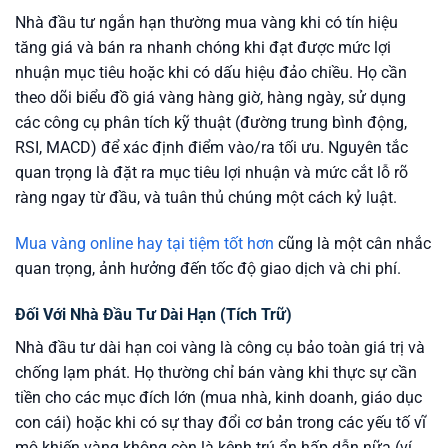
Nhà đầu tư ngắn hạn thường mua vàng khi có tín hiệu
tăng giá và bán ra nhanh chóng khi đạt được mức lợi
nhuận mục tiêu hoặc khi có dấu hiệu đảo chiều. Họ cần
theo dõi biểu đồ giá vàng hàng giờ, hàng ngày, sử dụng
các công cụ phân tích kỹ thuật (đường trung bình động,
RSI, MACD) để xác định điểm vào/ra tối ưu. Nguyên tắc
quan trọng là đặt ra mục tiêu lợi nhuận và mức cắt lỗ rõ
ràng ngay từ đầu, và tuân thủ chúng một cách kỷ luật.
Mua vàng online hay tại tiệm tốt hơn
cũng là một cân nhắc
quan trọng, ảnh hưởng đến tốc độ giao dịch và chi phí.
Đối Với Nhà Đầu Tư Dài Hạn (Tích Trữ)
Nhà đầu tư dài hạn coi vàng là công cụ bảo toàn giá trị và
chống lạm phát. Họ thường chỉ bán vàng khi thực sự cần
tiền cho các mục đích lớn (mua nhà, kinh doanh, giáo dục
con cái) hoặc khi có sự thay đổi cơ bản trong các yếu tố vĩ
mô khiến vàng không còn là kênh trú ẩn hấp dẫn nữa (ví