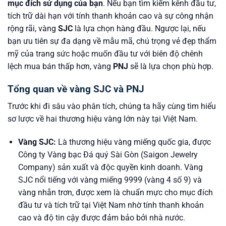
mục đích sử dụng của bạn
. Nếu bạn tìm kiếm kênh đầu tư,
tích trữ dài hạn với tính thanh khoản cao và sự công nhận
rộng rãi, vàng
SJC
là lựa chọn hàng đầu. Ngược lại, nếu
bạn ưu tiên sự đa dạng về mẫu mã, chú trọng vẻ đẹp thẩm
mỹ của trang sức hoặc muốn đầu tư với biên độ chênh
lệch mua bán thấp hơn, vàng
PNJ
sẽ là lựa chọn phù hợp.
Tổng quan về vàng SJC và PNJ
Trước khi đi sâu vào phân tích, chúng ta hãy cùng tìm hiểu
sơ lược về hai thương hiệu vàng lớn này tại Việt Nam.
Vàng SJC:
Là thương hiệu vàng miếng quốc gia, được
Công ty Vàng bạc Đá quý Sài Gòn (Saigon Jewelry
Company) sản xuất và độc quyền kinh doanh. Vàng
SJC nổi tiếng với vàng miếng 9999 (vàng 4 số 9) và
vàng nhẫn trơn, được xem là chuẩn mực cho mục đích
đầu tư và tích trữ tại Việt Nam nhờ tính thanh khoản
cao và độ tin cậy được đảm bảo bởi nhà nước.