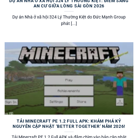
DỰ ÁN NHÀ Ở XÃ HỘI 324 LÝ THƯỜNG KIỆT: ĐIỂM SÁNG
AN CƯ GIỮA LÒNG SÀI GÒN 2026
Dự án Nhà ở xã hội 324 Lý Thường Kiệt do Đức Mạnh Group
phát [...]
TẢI MINECRAFT PE 1.2 FULL APK: KHÁM PHÁ KỶ
NGUYÊN CẬP NHẬT ‘BETTER TOGETHER’ NĂM 2026!
Tải Minecraft PE 1.2 Full APK và đắm chìm vào bản cập nhật