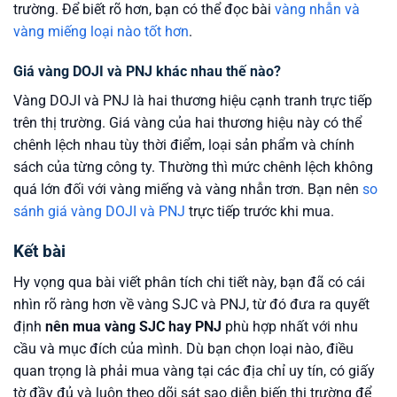
trường. Để biết rõ hơn, bạn có thể đọc bài
vàng nhẫn và
vàng miếng loại nào tốt hơn
.
Giá vàng DOJI và PNJ khác nhau thế nào?
Vàng DOJI và PNJ là hai thương hiệu cạnh tranh trực tiếp
trên thị trường. Giá vàng của hai thương hiệu này có thể
chênh lệch nhau tùy thời điểm, loại sản phẩm và chính
sách của từng công ty. Thường thì mức chênh lệch không
quá lớn đối với vàng miếng và vàng nhẫn trơn. Bạn nên
so
sánh giá vàng DOJI và PNJ
trực tiếp trước khi mua.
Kết bài
Hy vọng qua bài viết phân tích chi tiết này, bạn đã có cái
nhìn rõ ràng hơn về vàng SJC và PNJ, từ đó đưa ra quyết
định
nên mua vàng SJC hay PNJ
phù hợp nhất với nhu
cầu và mục đích của mình. Dù bạn chọn loại nào, điều
quan trọng là phải mua vàng tại các địa chỉ uy tín, có giấy
tờ đầy đủ và luôn theo dõi sát sao diễn biến thị trường để