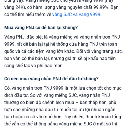
Đúng vậy. Vàng miếng SJC chủ yếu là vàng 9999 (hay
vàng 24K), có hàm lượng vàng nguyên chất 99.99%. Bạn
có thể tìm hiểu thêm về
vàng SJC và vàng 9999
.
Mua vàng PNJ có dễ bán lại không?
Vàng PNJ, đặc biệt là vàng miếng và vàng nhẫn trơn PNJ
9999, rất dễ bán lại tại hệ thống cửa hàng PNJ trên toàn
quốc và cả các tiệm vàng lớn khác. Đối với vàng trang sức,
bạn vẫn có thể bán lại, nhưng giá trị sẽ bị khấu hao tiền
công chế tác và phí hao mòn.
Có nên mua vàng nhẫn PNJ để đầu tư không?
Có, vàng nhẫn trơn PNJ 9999 là một lựa chọn tốt cho mục
đích đầu tư. So với vàng miếng SJC, vàng nhẫn PNJ
thường có biên độ chênh lệch mua – bán thấp hơn, phù
hợp cho những nhà đầu tư muốn tối ưu lợi nhuận ngắn
hạn hoặc có số vốn nhỏ hơn. Tuy nhiên, thanh khoản tổng
thể vẫn có thể không bằng vàng miếng SJC ở một số thị