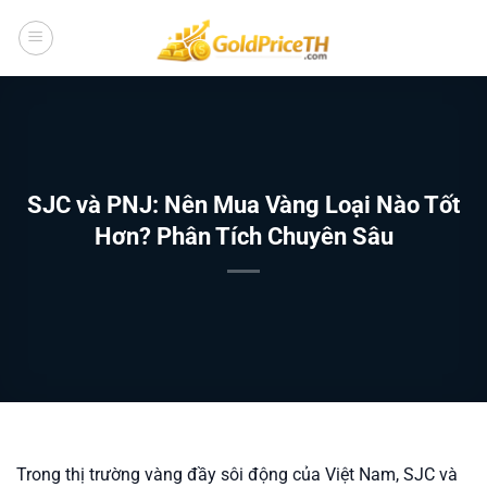
Bỏ
qua
nội
dung
SJC và PNJ: Nên Mua Vàng Loại Nào Tốt
Hơn? Phân Tích Chuyên Sâu
Trong thị trường vàng đầy sôi động của Việt Nam, SJC và