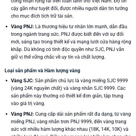
công nhận rộng rãi trên toàn lãnh thổ Việt Nam. Độ tin
cậy gần như tuyệt đối, được nhiều người dân tin tưởng
cho mục đích tích trữ tài sản.
Vàng PNJ:
Là thương hiệu tư nhân lớn mạnh, dẫn đầu
trong ngành trang sức. PNJ được biết đến với sự đổi
mới, sáng tạo trong thiết kế và mạng lưới cửa hàng rộng
khắp. Dù không có tính độc quyền như SJC, PNJ vẫn
giữ vị thế vững chắc về uy tín và chất lượng.
Loại sản phẩm và Hàm lượng vàng
Vàng SJC:
Sản phẩm chủ lực là vàng miếng SJC 9999
(vàng 24K nguyên chất) và vàng nhẫn SJC 9999. Các
sản phẩm này thường có thiết kế đơn giản, tập trung
vào giá trị vàng.
Vàng PNJ:
Cung cấp dải sản phẩm rất đa dạng, từ vàng
miếng PNJ, vàng nhẫn trơn PNJ 9999, đến vàng trang
sức với nhiều hàm lượng khác nhau (18K, 14K, 10K) và