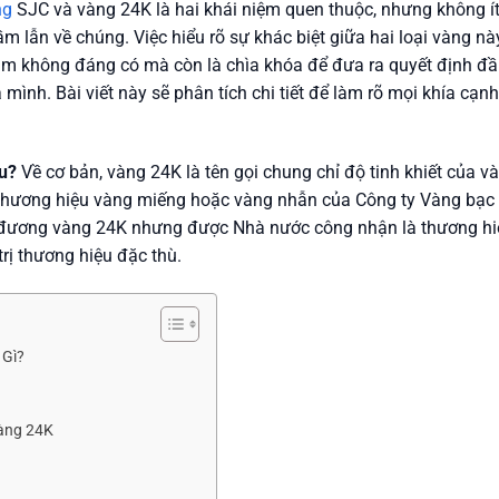
ng
SJC và vàng 24K là hai khái niệm quen thuộc, nhưng không í
m lẫn về chúng. Việc hiểu rõ sự khác biệt giữa hai loại vàng nà
lầm không đáng có mà còn là chìa khóa để đưa ra quyết định đ
ình. Bài viết này sẽ phân tích chi tiết để làm rõ mọi khía cạnh
u?
Về cơ bản, vàng 24K là tên gọi chung chỉ độ tinh khiết của v
t thương hiệu vàng miếng hoặc vàng nhẫn của Công ty Vàng bạc
ng đương vàng 24K nhưng được Nhà nước công nhận là thương hi
trị thương hiệu đặc thù.
 Gì?
Vàng 24K