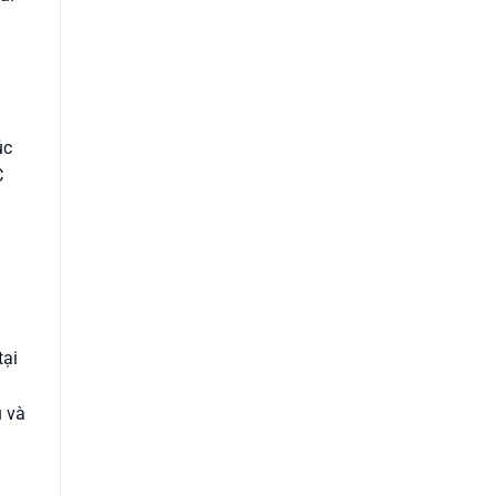
úc
C
tại
u và