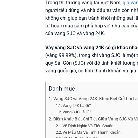
Trong thị trường vàng tại Việt Nam,
giá và
người tiêu dùng và nhà đầu tư vẫn còn nhầ
không chỉ giúp bạn tránh khỏi những sai 
tư hoặc mua sắm phù hợp với nhu cầu của m
của vàng SJC và vàng 24K.
Vậy vàng SJC và vàng 24K có gì khác nha
(vàng 99.99%), trong khi vàng SJC là mộ
quý Sài Gòn (SJC) với độ tinh khiết tươ
vàng quốc gia, có tính thanh khoản và giá 
Danh mục
Vàng SJC và Vàng 24K: Khác Biệt Cốt Lõi Là
Vàng 24K Là Gì?
Vàng SJC Là Gì?
Điểm Khác Biệt Chi Tiết Giữa Vàng SJC Và 
Về Định Nghĩa Và Tiêu Chuẩn
Về Mẫu Mã Và Tính Thanh Khoản