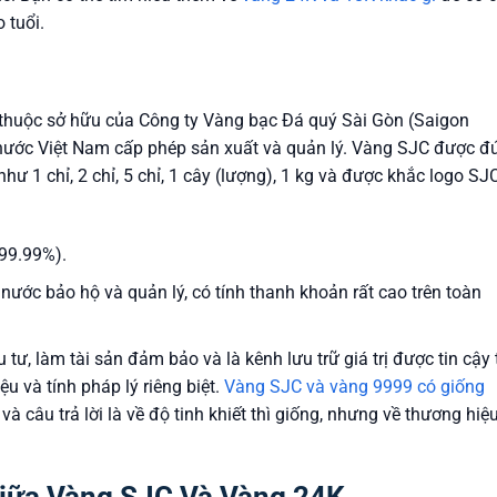
 tuổi.
thuộc sở hữu của Công ty Vàng bạc Đá quý Sài Gòn (Saigon
ước Việt Nam cấp phép sản xuất và quản lý. Vàng SJC được đ
hư 1 chỉ, 2 chỉ, 5 chỉ, 1 cây (lượng), 1 kg và được khắc logo SJ
99.99%).
ước bảo hộ và quản lý, có tính thanh khoản rất cao trên toàn
 tư, làm tài sản đảm bảo và là kênh lưu trữ giá trị được tin cậy 
u và tính pháp lý riêng biệt.
Vàng SJC và vàng 9999 có giống
à câu trả lời là về độ tinh khiết thì giống, nhưng về thương hiệ
Giữa Vàng SJC Và Vàng 24K