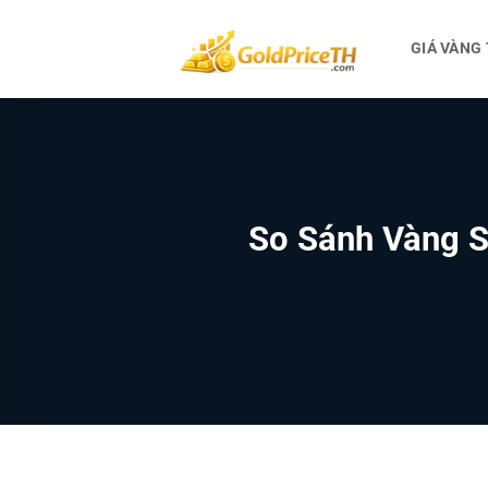
Bỏ
qua
GIÁ VÀNG
nội
dung
So Sánh Vàng S