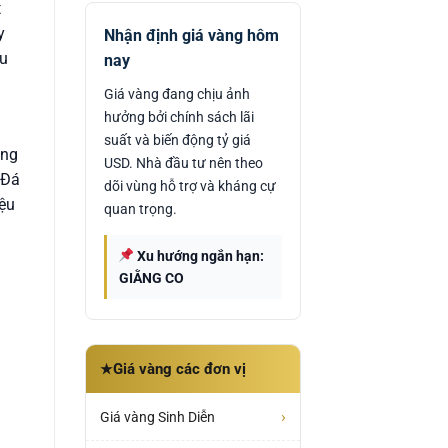
t
y
Nhận định giá vàng hôm
ầu
nay
Giá vàng đang chịu ảnh
hưởng bởi chính sách lãi
suất và biến động tỷ giá
àng
USD. Nhà đầu tư nên theo
 Đá
dõi vùng hỗ trợ và kháng cự
ệu
quan trọng.
Xu hướng ngắn hạn:
GIẰNG CO
Giá vàng các đơn vị
★
›
Giá vàng Sinh Diễn