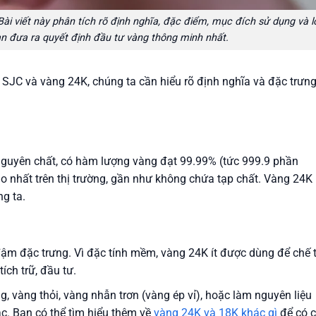
i viết này phân tích rõ định nghĩa, đặc điểm, mục đích sử dụng và l
ạn đưa ra quyết định đầu tư vàng thông minh nhất.
 SJC và vàng 24K, chúng ta cần hiểu rõ định nghĩa và đặc trưn
 nguyên chất, có hàm lượng vàng đạt 99.99% (tức 999.9 phần
cao nhất trên thị trường, gần như không chứa tạp chất. Vàng 24K
ng ta.
m đặc trưng. Vì đặc tính mềm, vàng 24K ít được dùng để chế 
ích trữ, đầu tư.
 vàng thỏi, vàng nhẫn trơn (vàng ép vỉ), hoặc làm nguyên liệu
c. Bạn có thể tìm hiểu thêm về
vàng 24K và 18K khác gì
để có c