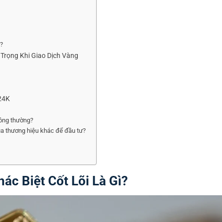
?
rọng Khi Giao Dịch Vàng
24K
hông thường?
a thương hiệu khác để đầu tư?
ác Biệt Cốt Lõi Là Gì?