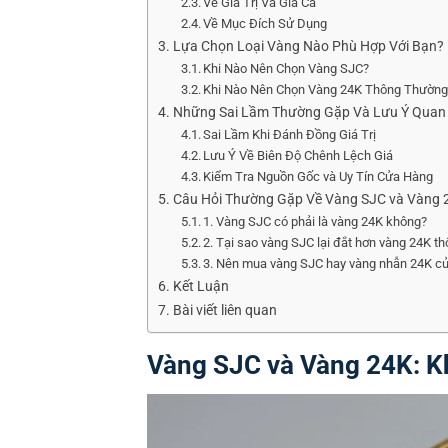
Về Giá Trị Và Giá Cả
Về Mục Đích Sử Dụng
Lựa Chọn Loại Vàng Nào Phù Hợp Với Bạn?
Khi Nào Nên Chọn Vàng SJC?
Khi Nào Nên Chọn Vàng 24K Thông Thường
Những Sai Lầm Thường Gặp Và Lưu Ý Quan T
Sai Lầm Khi Đánh Đồng Giá Trị
Lưu Ý Về Biên Độ Chênh Lệch Giá
Kiểm Tra Nguồn Gốc và Uy Tín Cửa Hàng
Câu Hỏi Thường Gặp Về Vàng SJC và Vàng 
1. Vàng SJC có phải là vàng 24K không?
2. Tại sao vàng SJC lại đắt hơn vàng 24K t
3. Nên mua vàng SJC hay vàng nhẫn 24K củ
Kết Luận
Bài viết liên quan
Vàng SJC và Vàng 24K: Kh