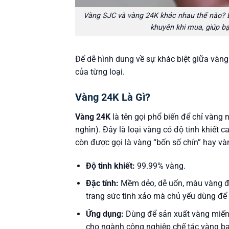
Vàng SJC và vàng 24K khác nhau thế nào? Bà
khuyên khi mua, giúp b
Để dễ hình dung về sự khác biệt giữa vàng
của từng loại.
Vàng 24K Là Gì?
Vàng 24K
là tên gọi phổ biến để chỉ vàng
nghìn). Đây là loại vàng có độ tinh khiết 
còn được gọi là vàng “bốn số chín” hay và
Độ tinh khiết:
99.99% vàng.
Đặc tính:
Mềm dẻo, dễ uốn, màu vàng đậ
trang sức tinh xảo mà chủ yếu dùng để t
Ứng dụng:
Dùng để sản xuất vàng miếng,
cho ngành công nghiệp chế tác vàng bạ