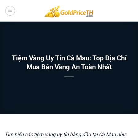
Bỏ
qua
nội
dung
Tiệm Vàng Uy Tín Cà Mau: Top Địa Chỉ
Mua Bán Vàng An Toàn Nhất
Tìm hiểu các tiệm vàng uy tín hàng đầu tại Cà Mau như