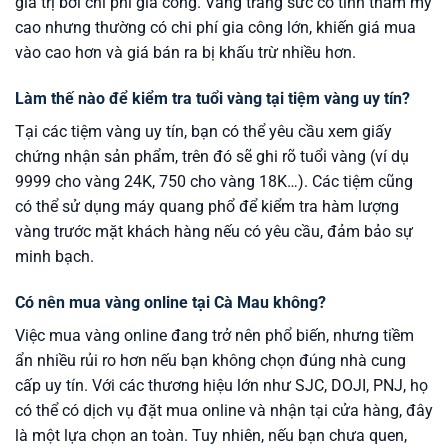
giá trị bởi chi phí gia công. Vàng trang sức có tính thẩm mỹ
cao nhưng thường có chi phí gia công lớn, khiến giá mua
vào cao hơn và giá bán ra bị khấu trừ nhiều hơn.
Làm thế nào để kiểm tra tuổi vàng tại tiệm vàng uy tín?
Tại các tiệm vàng uy tín, bạn có thể yêu cầu xem giấy
chứng nhận sản phẩm, trên đó sẽ ghi rõ tuổi vàng (ví dụ
9999 cho vàng 24K, 750 cho vàng 18K…). Các tiệm cũng
có thể sử dụng máy quang phổ để kiểm tra hàm lượng
vàng trước mặt khách hàng nếu có yêu cầu, đảm bảo sự
minh bạch.
Có nên mua vàng online tại Cà Mau không?
Việc mua vàng online đang trở nên phổ biến, nhưng tiềm
ẩn nhiều rủi ro hơn nếu bạn không chọn đúng nhà cung
cấp uy tín. Với các thương hiệu lớn như SJC, DOJI, PNJ, họ
có thể có dịch vụ đặt mua online và nhận tại cửa hàng, đây
là một lựa chọn an toàn. Tuy nhiên, nếu bạn chưa quen,