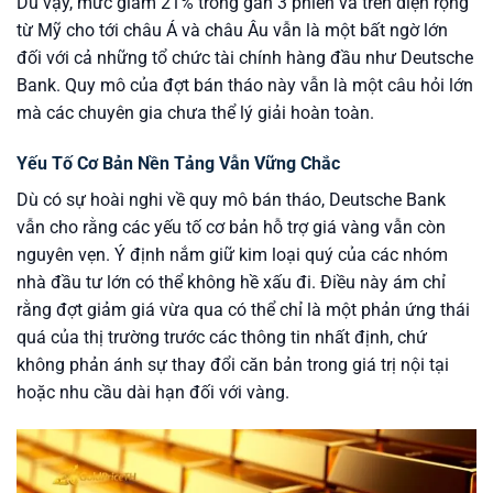
Dù vậy, mức giảm 21% trong gần 3 phiên và trên diện rộng
từ Mỹ cho tới châu Á và châu Âu vẫn là một bất ngờ lớn
đối với cả những tổ chức tài chính hàng đầu như Deutsche
Bank. Quy mô của đợt bán tháo này vẫn là một câu hỏi lớn
mà các chuyên gia chưa thể lý giải hoàn toàn.
Yếu Tố Cơ Bản Nền Tảng Vẫn Vững Chắc
Dù có sự hoài nghi về quy mô bán tháo, Deutsche Bank
vẫn cho rằng các yếu tố cơ bản hỗ trợ giá vàng vẫn còn
nguyên vẹn. Ý định nắm giữ kim loại quý của các nhóm
nhà đầu tư lớn có thể không hề xấu đi. Điều này ám chỉ
rằng đợt giảm giá vừa qua có thể chỉ là một phản ứng thái
quá của thị trường trước các thông tin nhất định, chứ
không phản ánh sự thay đổi căn bản trong giá trị nội tại
hoặc nhu cầu dài hạn đối với vàng.