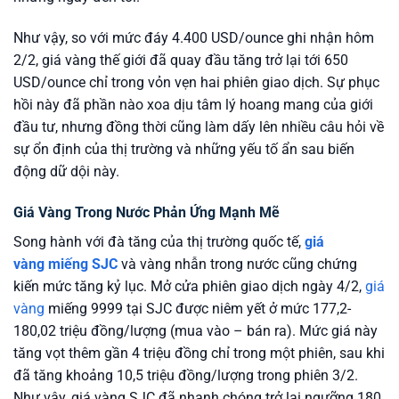
Như vậy, so với mức đáy 4.400 USD/ounce ghi nhận hôm
2/2, giá vàng thế giới đã quay đầu tăng trở lại tới 650
USD/ounce chỉ trong vỏn vẹn hai phiên giao dịch. Sự phục
hồi này đã phần nào xoa dịu tâm lý hoang mang của giới
đầu tư, nhưng đồng thời cũng làm dấy lên nhiều câu hỏi về
sự ổn định của thị trường và những yếu tố ẩn sau biến
động dữ dội này.
Giá Vàng Trong Nước Phản Ứng Mạnh Mẽ
Song hành với đà tăng của thị trường quốc tế,
giá
vàng miếng SJC
và vàng nhẫn trong nước cũng chứng
kiến mức tăng kỷ lục. Mở cửa phiên giao dịch ngày 4/2,
giá
vàng
miếng 9999 tại SJC được niêm yết ở mức 177,2-
180,02 triệu đồng/lượng (mua vào – bán ra). Mức giá này
tăng vọt thêm gần 4 triệu đồng chỉ trong một phiên, sau khi
đã tăng khoảng 10,5 triệu đồng/lượng trong phiên 3/2.
Như vậy, giá vàng SJC đã nhanh chóng trở lại ngưỡng 180