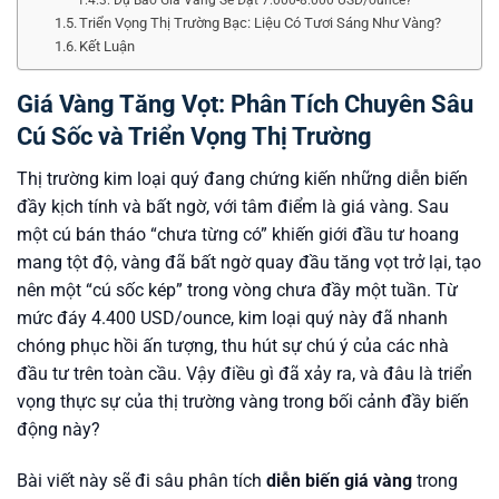
Dự Báo Giá Vàng Sẽ Đạt 7.000-8.000 USD/ounce?
Triển Vọng Thị Trường Bạc: Liệu Có Tươi Sáng Như Vàng?
Kết Luận
Giá Vàng Tăng Vọt: Phân Tích Chuyên Sâu
Cú Sốc và Triển Vọng Thị Trường
Thị trường kim loại quý đang chứng kiến những diễn biến
đầy kịch tính và bất ngờ, với tâm điểm là giá vàng. Sau
một cú bán tháo “chưa từng có” khiến giới đầu tư hoang
mang tột độ, vàng đã bất ngờ quay đầu tăng vọt trở lại, tạo
nên một “cú sốc kép” trong vòng chưa đầy một tuần. Từ
mức đáy 4.400 USD/ounce, kim loại quý này đã nhanh
chóng phục hồi ấn tượng, thu hút sự chú ý của các nhà
đầu tư trên toàn cầu. Vậy điều gì đã xảy ra, và đâu là triển
vọng thực sự của thị trường vàng trong bối cảnh đầy biến
động này?
Bài viết này sẽ đi sâu phân tích
diễn biến giá vàng
trong