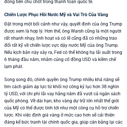
đồng tiền chủ chốt trong thanh toán quốc tế.
Chiến Lược Phục Hồi Nước Mỹ và Vai Trò Của Vàng
Đặt trong một bối cảnh như vậy, quyết định của ông Trump
được xem là hợp lý. Hơn thế, ông Warsh cũng là một người
rất nhanh nhạy, linh hoạt và có lẽ cũng đã có những trao
đổi rất kỹ về chiến lược vực dậy nước Mỹ của ông Trump.
Nếu kịch bản này xảy ra, Fed có thể không hạ lãi suất trong
6 tháng đầu năm, nhằm củng cố đồng USD và kiềm chế
lạm phát.
Song song đó, chính quyền ông Trump nhiều khả năng sẽ
tìm cách giảm áp lực từ khối nợ công kỷ lục hơn 38 nghìn
tỷ USD, với chi phí lãi vay hằng năm đã vượt cả ngân sách
quốc phòng. Về dài hạn, kho vàng dự trữ lớn nhất thế giới
của Mỹ có thể được tính tới như một công cụ hỗ trợ chiến
lược. Khi việc định giá vàng ở mức cao hơn sẽ cải thiện
đáng kể bức tranh tài chính quốc gia, giúp cân bằng lại các