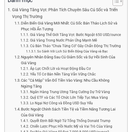
Danh mục
Giá Vàng Tăng Vọt: Phân Tích Chuyên Sâu Cú Sốc và Triển
Vọng Thị Trường
Diễn Biến Giá Vàng Mới Nhất: Cú Sốc Bán Tháo Lịch Sử và
Phục Hồi Ấn Tượng
Giá Vàng Thế Giới Tăng Vọt: Bước Ngoặt 650 USD/ounce
Giá Vàng Trong Nước Phản Ứng Mạnh Mẽ
Cú Bán Tháo “Chưa Từng Có” Gây Chấn Động Thị Trường
So Sánh Với Lịch Sử Biến Động Của Vàng và Bạc
Nguyên Nhân Đằng Sau Cú Giảm Sốc và Sự Hồi Sinh Của
Giá Vàng
Áp Lực Chốt Lời và Hoạt Động Đầu Cơ
Yếu Tố Cơ Bản Nền Tảng Vẫn Vững Chắc
Các “Cá Mập” Vẫn Đổ Tiền Vào Vàng: Nhu Cầu Không
Ngừng Tăng
Ngân Hàng Trung Ương Tăng Cường Dự Trữ Vàng
Quỹ ETF và Các Tổ Chức Lớn Tiếp Tục Mua Vàng
Lo Ngại Nợ Công và Đồng USD Suy Yếu
Bước Ngoặt Chính Sách Tiền Tệ và Tiềm Năng Tương Lai
Của Giá Vàng
Quyết Định Bất Ngờ Từ Tổng Thống Donald Trump
Chiến Lược Phục Hồi Nước Mỹ và Vai Trò Của Vàng