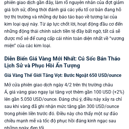
phiên giao dịch gần đây, làm rõ nguyên nhân của đợt giảm
giá lịch sử, đồng thời đánh giá các yếu tố cơ bản đang hỗ
trợ thị trường và những dự báo táo bạo về tương lai của
kim loại quý này. Từ áp lực chốt lời, hoạt động đầu cơ đến
những động thái chính sách tiền tệ đầy bất ngờ, tất cả sẽ
được mổ xẻ để cung cấp cái nhìn toàn diện nhất về “vương
miện” của các kim loại.
Diễn Biến Giá Vàng Mới Nhất: Cú Sốc Bán Tháo
Lịch Sử và Phục Hồi Ấn Tượng
Giá Vàng Thế Giới Tăng Vọt: Bước Ngoặt 650 USD/ounce
Mở cửa phiên giao dịch ngày 4/2 trên thị trường châu
Á, giá vàng giao ngay lại tăng vọt thêm gần 100 USD (+2%)
lên gần 5.050 USD/ounce. Đáng chú ý, điều này xảy ra chỉ
sau khi vàng đã ghi nhận mức tăng gần 300 USD/ounce
trong phiên liền trước đó. Điều này cho thấy một sự đảo
chiều mạnh mẽ và tốc độ phục hồi đáng kinh ngạc sau
những ngày đen tối.