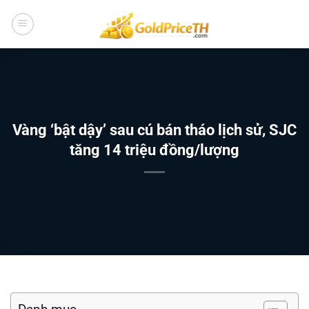
Bỏ
qua
nội
dung
Vàng ‘bật dậy’ sau cú bán tháo lịch sử, SJC
tăng 14 triệu đồng/lượng