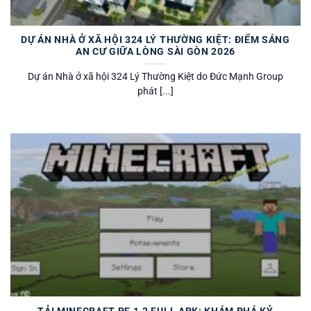
DỰ ÁN NHÀ Ở XÃ HỘI 324 LÝ THƯỜNG KIỆT: ĐIỂM SÁNG
AN CƯ GIỮA LÒNG SÀI GÒN 2026
Dự án Nhà ở xã hội 324 Lý Thường Kiệt do Đức Mạnh Group
phát [...]
TẢI MINECRAFT PE 1.2 FULL APK: KHÁM PHÁ KỶ