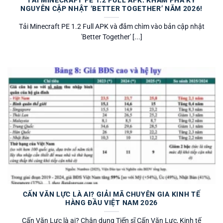
NGUYÊN CẬP NHẬT ‘BETTER TOGETHER’ NĂM 2026!
Tải Minecraft PE 1.2 Full APK và đắm chìm vào bản cập nhật
'Better Together' [...]
CẤN VĂN LỰC LÀ AI? GIẢI MÃ CHUYÊN GIA KINH TẾ
HÀNG ĐẦU VIỆT NAM 2026
Cấn Văn Lực là ai? Chân dung Tiến sĩ Cấn Văn Lực, Kinh tế