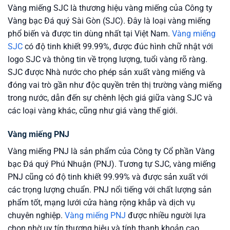
Vàng miếng SJC là thương hiệu vàng miếng của Công ty
Vàng bạc Đá quý Sài Gòn (SJC). Đây là loại vàng miếng
phổ biến và được tin dùng nhất tại Việt Nam.
Vàng miếng
SJC
có độ tinh khiết 99.99%, được đúc hình chữ nhật với
logo SJC và thông tin về trọng lượng, tuổi vàng rõ ràng.
SJC được Nhà nước cho phép sản xuất vàng miếng và
đóng vai trò gần như độc quyền trên thị trường vàng miếng
trong nước, dẫn đến sự chênh lệch giá giữa vàng SJC và
các loại vàng khác, cũng như giá vàng thế giới.
Vàng miếng PNJ
Vàng miếng PNJ là sản phẩm của Công ty Cổ phần Vàng
bạc Đá quý Phú Nhuận (PNJ). Tương tự SJC, vàng miếng
PNJ cũng có độ tinh khiết 99.99% và được sản xuất với
các trọng lượng chuẩn. PNJ nổi tiếng với chất lượng sản
phẩm tốt, mạng lưới cửa hàng rộng khắp và dịch vụ
chuyên nghiệp.
Vàng miếng PNJ
được nhiều người lựa
chọn nhờ uy tín thương hiệu và tính thanh khoản cao.