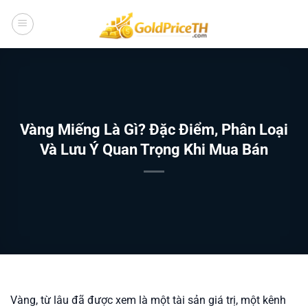
Bỏ
qua
nội
dung
Vàng Miếng Là Gì? Đặc Điểm, Phân Loại
Và Lưu Ý Quan Trọng Khi Mua Bán
Vàng, từ lâu đã được xem là một tài sản giá trị, một kênh