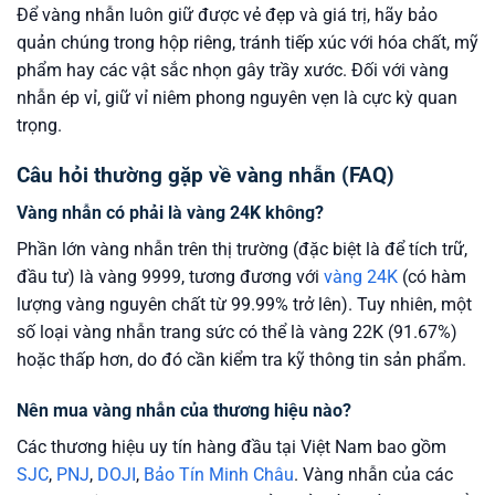
Để vàng nhẫn luôn giữ được vẻ đẹp và giá trị, hãy bảo
quản chúng trong hộp riêng, tránh tiếp xúc với hóa chất, mỹ
phẩm hay các vật sắc nhọn gây trầy xước. Đối với vàng
nhẫn ép vỉ, giữ vỉ niêm phong nguyên vẹn là cực kỳ quan
trọng.
Câu hỏi thường gặp về vàng nhẫn (FAQ)
Vàng nhẫn có phải là vàng 24K không?
Phần lớn vàng nhẫn trên thị trường (đặc biệt là để tích trữ,
đầu tư) là vàng 9999, tương đương với
vàng 24K
(có hàm
lượng vàng nguyên chất từ 99.99% trở lên). Tuy nhiên, một
số loại vàng nhẫn trang sức có thể là vàng 22K (91.67%)
hoặc thấp hơn, do đó cần kiểm tra kỹ thông tin sản phẩm.
Nên mua vàng nhẫn của thương hiệu nào?
Các thương hiệu uy tín hàng đầu tại Việt Nam bao gồm
SJC
,
PNJ
,
DOJI
,
Bảo Tín Minh Châu
. Vàng nhẫn của các