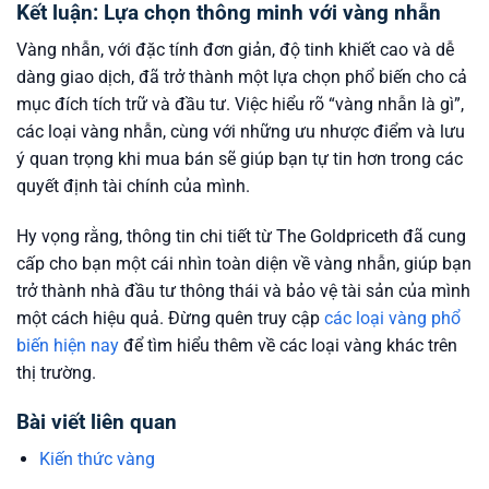
Kết luận: Lựa chọn thông minh với vàng nhẫn
Vàng nhẫn, với đặc tính đơn giản, độ tinh khiết cao và dễ
dàng giao dịch, đã trở thành một lựa chọn phổ biến cho cả
mục đích tích trữ và đầu tư. Việc hiểu rõ “vàng nhẫn là gì”,
các loại vàng nhẫn, cùng với những ưu nhược điểm và lưu
ý quan trọng khi mua bán sẽ giúp bạn tự tin hơn trong các
quyết định tài chính của mình.
Hy vọng rằng, thông tin chi tiết từ The Goldpriceth đã cung
cấp cho bạn một cái nhìn toàn diện về vàng nhẫn, giúp bạn
trở thành nhà đầu tư thông thái và bảo vệ tài sản của mình
một cách hiệu quả. Đừng quên truy cập
các loại vàng phổ
biến hiện nay
để tìm hiểu thêm về các loại vàng khác trên
thị trường.
Bài viết liên quan
Kiến thức vàng