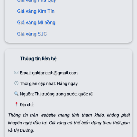
Giá vàng Kim Tín
Giá vàng Mi hồng
Giá vàng SJC
Thông tin liên hệ
Email: goldpriceth@gmail.com
Thời gian cập nhật: Hằng ngày
Nguồn: Thị trường trong nước, quốc tế
Địa chỉ:
Thông tin trên website mang tính tham khảo, không phải
khuyến nghị đầu tư. Giá vàng có thể biến động theo thời gian
và thị trường.