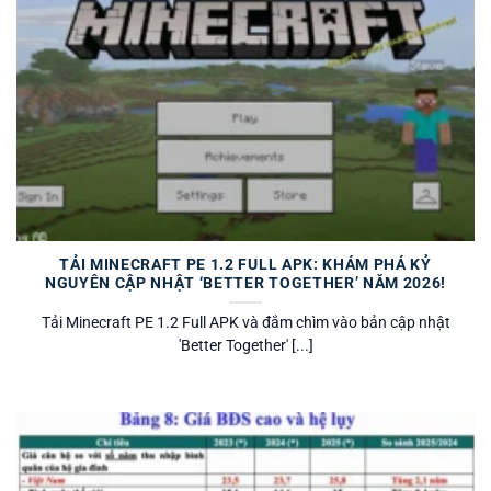
TẢI MINECRAFT PE 1.2 FULL APK: KHÁM PHÁ KỶ
NGUYÊN CẬP NHẬT ‘BETTER TOGETHER’ NĂM 2026!
Tải Minecraft PE 1.2 Full APK và đắm chìm vào bản cập nhật
'Better Together' [...]