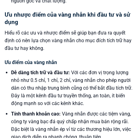
nguồn gốc và chất lượng.
Ưu nhược điểm của vàng nhẫn khi đầu tư và sử
dụng
Hiểu rõ các ưu và nhược điểm sẽ giúp bạn đưa ra quyết
định có nên lựa chọn vàng nhẫn cho mục đích tích trữ hay
đầu tư hay không.
Ưu điểm của vàng nhẫn
Dễ dàng tích trữ và đầu tư:
Với các đơn vị trọng lượng
nhỏ như 0.5 chỉ, 1 chỉ, 2 chỉ, vàng nhẫn cho phép người
dân có thu nhập trung bình cũng có thể bắt đầu tích trữ.
Đây là một kênh đầu tư truyền thống, an toàn, ít biến
động mạnh so với các kênh khác.
Tính thanh khoản cao:
Vàng nhẫn được các tiệm vàng,
công ty vàng bạc đá quý chấp nhận mua bán rộng rãi.
Đặc biệt là vàng nhẫn ép vỉ từ các thương hiệu lớn, việc
giao dịch diễn ra nhanh chóng, thuận tiện.