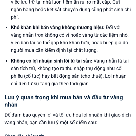
việc lưu trữ tại nhà luôn tiềm ẩn rủi ro mất cắp. Gửi
ngân hàng hoặc két sắt chuyên dụng cũng phát sinh chi
phí.
Khó khăn khi bán vàng không thương hiệu:
Đối với
vàng nhẫn trơn không có vỉ hoặc vàng từ các tiệm nhỏ,
việc bán lại có thể gặp khó khăn hơn, hoặc bị ép giá do
người mua cần kiểm định lại chất lượng.
Không có lợi nhuận sinh lời từ tài sản:
Vàng nhẫn là tài
sản tích trữ, không tạo ra thu nhập thụ động như cổ
phiếu (cổ tức) hay bất động sản (cho thuê). Lợi nhuận
chỉ đến từ sự tăng giá theo thời gian.
Lưu ý quan trọng khi mua bán và đầu tư vàng
nhẫn
Để đảm bảo quyền lợi và tối ưu hóa lợi nhuận khi giao dịch
vàng nhẫn, bạn cần lưu ý một số điểm sau: