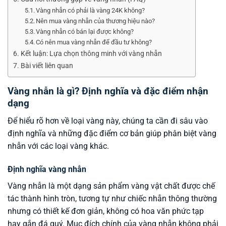
Vàng nhẫn có phải là vàng 24K không?
Nên mua vàng nhẫn của thương hiệu nào?
Vàng nhẫn có bán lại được không?
Có nên mua vàng nhẫn để đầu tư không?
Kết luận: Lựa chọn thông minh với vàng nhẫn
Bài viết liên quan
Vàng nhẫn là gì? Định nghĩa và đặc điểm nhận
dạng
Để hiểu rõ hơn về loại vàng này, chúng ta cần đi sâu vào
định nghĩa và những đặc điểm cơ bản giúp phân biệt vàng
nhẫn với các loại vàng khác.
Định nghĩa vàng nhẫn
Vàng nhẫn là một dạng sản phẩm vàng vật chất được chế
tác thành hình tròn, tương tự như chiếc nhẫn thông thường
nhưng có thiết kế đơn giản, không có hoa văn phức tạp
hay gắn đá quý. Mục đích chính của vàng nhẫn không phải