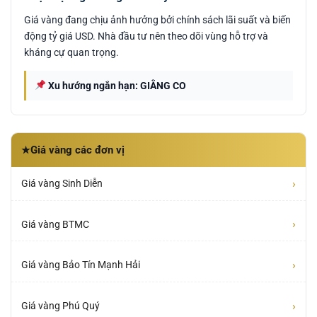
Giá vàng đang chịu ảnh hưởng bởi chính sách lãi suất và biến
động tỷ giá USD. Nhà đầu tư nên theo dõi vùng hỗ trợ và
kháng cự quan trọng.
Xu hướng ngắn hạn: GIẰNG CO
Giá vàng các đơn vị
★
›
Giá vàng Sinh Diễn
›
Giá vàng BTMC
›
Giá vàng Bảo Tín Mạnh Hải
›
Giá vàng Phú Quý