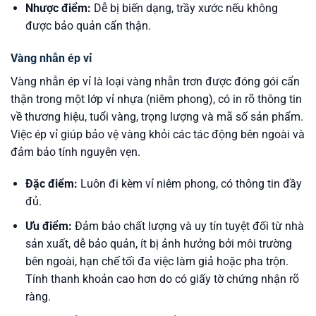
Nhược điểm:
Dễ bị biến dạng, trầy xước nếu không
được bảo quản cẩn thận.
Vàng nhẫn ép vỉ
Vàng nhẫn ép vỉ là loại vàng nhẫn trơn được đóng gói cẩn
thận trong một lớp vỉ nhựa (niêm phong), có in rõ thông tin
về thương hiệu, tuổi vàng, trọng lượng và mã số sản phẩm.
Việc ép vỉ giúp bảo vệ vàng khỏi các tác động bên ngoài và
đảm bảo tính nguyên vẹn.
Đặc điểm:
Luôn đi kèm vỉ niêm phong, có thông tin đầy
đủ.
Ưu điểm:
Đảm bảo chất lượng và uy tín tuyệt đối từ nhà
sản xuất, dễ bảo quản, ít bị ảnh hưởng bởi môi trường
bên ngoài, hạn chế tối đa việc làm giả hoặc pha trộn.
Tính thanh khoản cao hơn do có giấy tờ chứng nhận rõ
ràng.