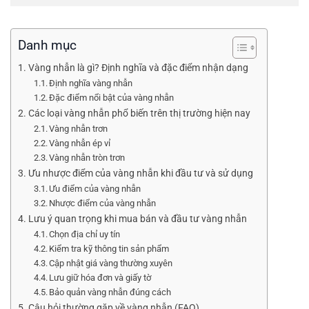
Danh mục
Vàng nhẫn là gì? Định nghĩa và đặc điểm nhận dạng
Định nghĩa vàng nhẫn
Đặc điểm nổi bật của vàng nhẫn
Các loại vàng nhẫn phổ biến trên thị trường hiện nay
Vàng nhẫn trơn
Vàng nhẫn ép vỉ
Vàng nhẫn tròn trơn
Ưu nhược điểm của vàng nhẫn khi đầu tư và sử dụng
Ưu điểm của vàng nhẫn
Nhược điểm của vàng nhẫn
Lưu ý quan trọng khi mua bán và đầu tư vàng nhẫn
Chọn địa chỉ uy tín
Kiểm tra kỹ thông tin sản phẩm
Cập nhật giá vàng thường xuyên
Lưu giữ hóa đơn và giấy tờ
Bảo quản vàng nhẫn đúng cách
Câu hỏi thường gặp về vàng nhẫn (FAQ)