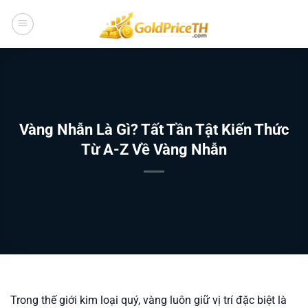
Bỏ
qua
nội
dung
Vàng Nhẫn Là Gì? Tất Tần Tật Kiến Thức
Từ A-Z Về Vàng Nhẫn
Trong thế giới kim loại quý, vàng luôn giữ vị trí đặc biệt là