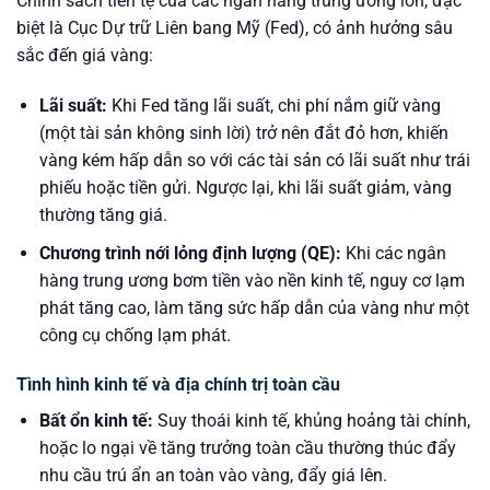
Chính sách tiền tệ của các ngân hàng trung ương lớn, đặc
biệt là Cục Dự trữ Liên bang Mỹ (Fed), có ảnh hưởng sâu
sắc đến giá vàng:
Lãi suất:
Khi Fed tăng lãi suất, chi phí nắm giữ vàng
(một tài sản không sinh lời) trở nên đắt đỏ hơn, khiến
vàng kém hấp dẫn so với các tài sản có lãi suất như trái
phiếu hoặc tiền gửi. Ngược lại, khi lãi suất giảm, vàng
thường tăng giá.
Chương trình nới lỏng định lượng (QE):
Khi các ngân
hàng trung ương bơm tiền vào nền kinh tế, nguy cơ lạm
phát tăng cao, làm tăng sức hấp dẫn của vàng như một
công cụ chống lạm phát.
Tình hình kinh tế và địa chính trị toàn cầu
Bất ổn kinh tế:
Suy thoái kinh tế, khủng hoảng tài chính,
hoặc lo ngại về tăng trưởng toàn cầu thường thúc đẩy
nhu cầu trú ẩn an toàn vào vàng, đẩy giá lên.