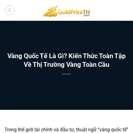
Bỏ
qua
nội
dung
Vàng Quốc Tế Là Gì? Kiến Thức Toàn Tập
Về Thị Trường Vàng Toàn Cầu
Trong thế giới tài chính và đầu tư, thuật ngữ “vàng quốc tế”