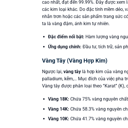
cao nhất, đạt đến 99.99%. Đây được xem là 
các kim loại khác. Do đặc tính mềm dẻo, 
nhẫn trơn hoặc các sản phẩm trang sức có t
ta là vàng đậm, ánh kim tự nhiên.
Đặc điểm nổi bật:
Hàm lượng vàng nguy
Ứng dụng chính:
Đầu tư, tích trữ, sản 
Vàng Tây (Vàng Hợp Kim)
Ngược lại,
vàng tây
là hợp kim của vàng ng
palladium, kẽm,… Mục đích của việc pha tr
Vàng tây được phân loại theo “Karat” (K),
Vàng 18K:
Chứa 75% vàng nguyên chất
Vàng 14K:
Chứa 58.3% vàng nguyên chấ
Vàng 10K:
Chứa 41.7% vàng nguyên chấ