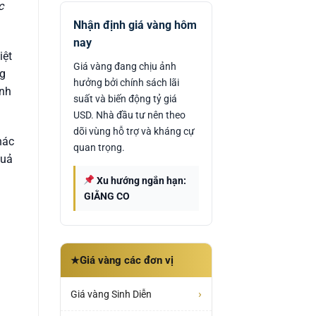
c
Nhận định giá vàng hôm
nay
iệt
Giá vàng đang chịu ảnh
ng
hưởng bởi chính sách lãi
ính
suất và biến động tỷ giá
USD. Nhà đầu tư nên theo
dõi vùng hỗ trợ và kháng cự
hác
quan trọng.
quả
Xu hướng ngắn hạn:
GIẰNG CO
Giá vàng các đơn vị
★
›
Giá vàng Sinh Diễn