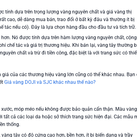
c tính dựa trên trọng lượng vàng nguyên chất và giá vàng thị
rất cao, dễ dàng mua bán, trao đổi ở bất kỳ đâu và thường ít bị
hế tác nếu có). Đây là lựa chọn hàng đầu cho đầu tư và tích trữ.
p hơn. Nó được tính dựa trên hàm lượng vàng nguyên chất, cộng
 phí chế tác và giá trị thương hiệu. Khi bán lại, vàng tây thường b
nguyên chất và trừ đi tiền công, đặc biệt là với trang sức có thiế
h giá của các thương hiệu vàng lớn cũng có thể khác nhau. Bạn
ết
Giá vàng DOJI và SJC khác nhau thế nào?
ầy xước, móp méo nếu không được bảo quản cẩn thận. Màu vàng
 tất cả các loại da hoặc sở thích trang sức hiện đại. Các mẫu 
yền thống.
àng tây có độ cứng cao hơn, bền hơn, ít bị biến dạng và trầy