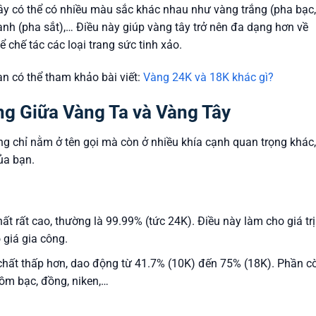
 tây có thể có nhiều màu sắc khác nhau như vàng trắng (pha bạc,
nh (pha sắt),… Điều này giúp vàng tây trở nên đa dạng hơn về
chế tác các loại trang sức tinh xảo.
ạn có thể tham khảo bài viết:
Vàng 24K và 18K khác gì?
ng Giữa Vàng Ta và Vàng Tây
ng chỉ nằm ở tên gọi mà còn ở nhiều khía cạnh quan trọng khác,
ủa bạn.
 rất cao, thường là 99.99% (tức 24K). Điều này làm cho giá trị
 giá gia công.
ất thấp hơn, dao động từ 41.7% (10K) đến 75% (18K). Phần c
gồm bạc, đồng, niken,…