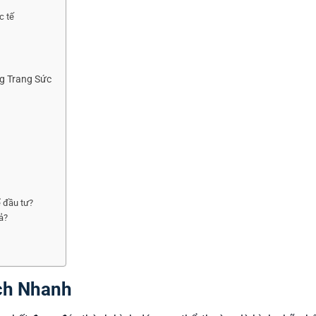
c tế
g Trang Sức
ể đầu tư?
iả?
ích Nhanh