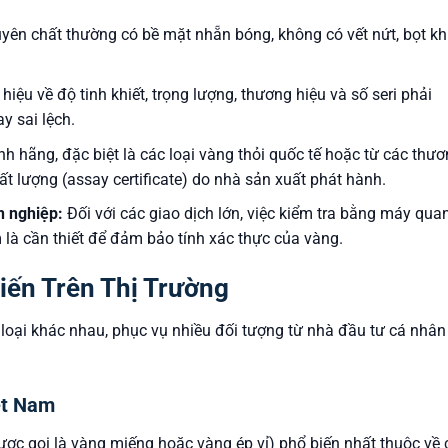
yên chất thường có bề mặt nhẵn bóng, không có vết nứt, bọt kh
hiệu về độ tinh khiết, trọng lượng, thương hiệu và số seri phải
y sai lệch.
h hãng, đặc biệt là các loại vàng thỏi quốc tế hoặc từ các thư
t lượng (assay certificate) do nhà sản xuất phát hành.
n nghiệp:
Đối với các giao dịch lớn, việc kiểm tra bằng máy qua
 là cần thiết để đảm bảo tính xác thực của vàng.
iến Trên Thị Trường
u loại khác nhau, phục vụ nhiều đối tượng từ nhà đầu tư cá nhân
iệt Nam
được gọi là vàng miếng hoặc vàng ép vỉ) phổ biến nhất thuộc về 