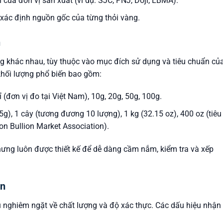
 của đơn vị sản xuất (ví dụ: SJC, PNJ, Doji, LBMA).
 xác định nguồn gốc của từng thỏi vàng.
n
ng khác nhau, tùy thuộc vào mục đích sử dụng và tiêu chuẩn củ
khối lượng phổ biến bao gồm:
hỉ (đơn vị đo tại Việt Nam), 10g, 20g, 50g, 100g.
5g), 1 cây (tương đương 10 lượng), 1 kg (32.15 oz), 400 oz (tiêu
 Bullion Market Association).
nhưng luôn được thiết kế để dễ dàng cầm nắm, kiểm tra và xếp
ẩn
 nghiêm ngặt về chất lượng và độ xác thực. Các dấu hiệu nhận