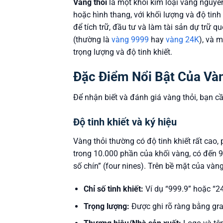
Vàng thỏi
là một khối kim loại vàng nguyê
hoặc hình thang, với khối lượng và độ tinh
để tích trữ, đầu tư và làm tài sản dự trữ q
(thường là
vàng 9999
hay
vàng 24K
), và 
trọng lượng và độ tinh khiết.
Đặc Điểm Nổi Bật Của Và
Để nhận biết và đánh giá vàng thỏi, bạn c
Độ tinh khiết và ký hiệu
Vàng thỏi thường có độ tinh khiết rất cao,
trong 10.000 phần của khối vàng, có đến 9
số chín” (four nines). Trên bề mặt của vàng
Chỉ số tinh khiết:
Ví dụ “999.9” hoặc “2
Trọng lượng:
Được ghi rõ ràng bằng gram