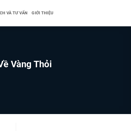
CH VÀ TƯ VẤN
GIỚI THIỆU
Về Vàng Thỏi