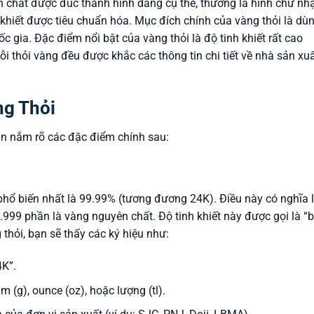
n chất được đúc thành hình dáng cụ thể, thường là hình chữ nh
 khiết được tiêu chuẩn hóa. Mục đích chính của vàng thỏi là dù
uốc gia. Đặc điểm nổi bật của vàng thỏi là độ tinh khiết rất cao
mỗi thỏi vàng đều được khắc các thông tin chi tiết về nhà sản xuấ
ng Thỏi
ần nắm rõ các đặc điểm chính sau:
 phổ biến nhất là 99.99% (tương đương 24K). Điều này có nghĩa 
.999 phần là vàng nguyên chất. Độ tinh khiết này được gọi là “
 thỏi, bạn sẽ thấy các ký hiệu như:
4K”.
 (g), ounce (oz), hoặc lượng (tl).