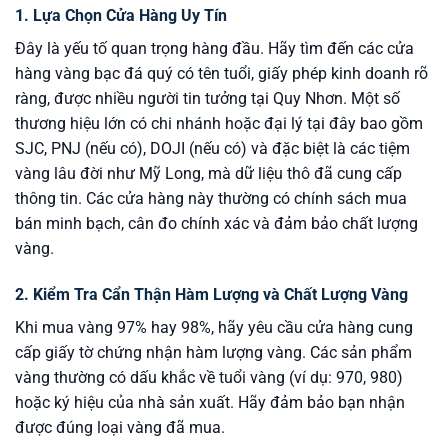
1. Lựa Chọn Cửa Hàng Uy Tín
Đây là yếu tố quan trọng hàng đầu. Hãy tìm đến các cửa
hàng vàng bạc đá quý có tên tuổi, giấy phép kinh doanh rõ
ràng, được nhiều người tin tưởng tại Quy Nhơn. Một số
thương hiệu lớn có chi nhánh hoặc đại lý tại đây bao gồm
SJC, PNJ (nếu có), DOJI (nếu có) và đặc biệt là các tiệm
vàng lâu đời như Mỹ Long, mà dữ liệu thô đã cung cấp
thông tin. Các cửa hàng này thường có chính sách mua
bán minh bạch, cân đo chính xác và đảm bảo chất lượng
vàng.
2. Kiểm Tra Cẩn Thận Hàm Lượng và Chất Lượng Vàng
Khi mua vàng 97% hay 98%, hãy yêu cầu cửa hàng cung
cấp giấy tờ chứng nhận hàm lượng vàng. Các sản phẩm
vàng thường có dấu khắc về tuổi vàng (ví dụ: 970, 980)
hoặc ký hiệu của nhà sản xuất. Hãy đảm bảo bạn nhận
được đúng loại vàng đã mua.