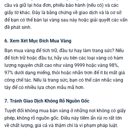
cầu và giữ lại hóa đơn, phiếu bảo hành (nếu có) và các
giấy tờ khác. Đây là bằng chứng về giao dịch và là cơ sở
để bạn có thể bán lại vàng sau này hoặc giải quyết các vấn
đề phát sinh.
6. Xem Xét Mục Đích Mua Vàng
Bạn mua vàng để tích trữ, đầu tư hay làm trang sức? Nếu
để tích trữ hoặc đầu tư, hãy ưu tiên các loại vàng có hàm
lượng nguyên chất cao như vàng 9999 hoặc vàng 98%,
97% dưới dạng miếng, thỏi hoặc nhẫn trơn để ít bị mất giá
công chế tác. Nếu là trang sức, bạn có thể cân nhắc vàng
tây để có nhiều lựa chọn mẫu mã hơn.
7. Tránh Giao Dịch Không Rõ Nguồn Gốc
Tuyệt đối không mua bán vàng ở những nơi không có giấy
phép, không rõ nguồn gốc. Điều này tiềm ẩn rủi ro rất lớn
về chất lượng, giá cả và thậm chí là vi phạm pháp luật.