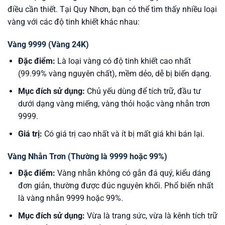
điều cần thiết. Tại Quy Nhơn, bạn có thể tìm thấy nhiều loại
vàng với các độ tinh khiết khác nhau:
Vàng 9999 (Vàng 24K)
Đặc điểm:
Là loại vàng có độ tinh khiết cao nhất
(99.99% vàng nguyên chất), mềm dẻo, dễ bị biến dạng.
Mục đích sử dụng:
Chủ yếu dùng để tích trữ, đầu tư
dưới dạng vàng miếng, vàng thỏi hoặc vàng nhẫn trơn
9999.
Giá trị:
Có giá trị cao nhất và ít bị mất giá khi bán lại.
Vàng Nhẫn Trơn (Thường là 9999 hoặc 99%)
Đặc điểm:
Vàng nhẫn không có gắn đá quý, kiểu dáng
đơn giản, thường được đúc nguyên khối. Phổ biến nhất
là vàng nhẫn 9999 hoặc 99%.
Mục đích sử dụng:
Vừa là trang sức, vừa là kênh tích trữ