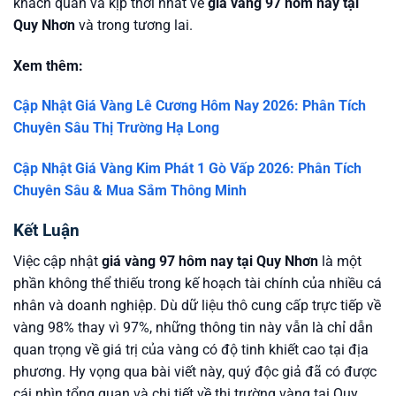
khách quan và kịp thời nhất về
giá vàng 97 hôm nay tại
Quy Nhơn
và trong tương lai.
Xem thêm:
Cập Nhật Giá Vàng Lê Cương Hôm Nay 2026: Phân Tích
Chuyên Sâu Thị Trường Hạ Long
Cập Nhật Giá Vàng Kim Phát 1 Gò Vấp 2026: Phân Tích
Chuyên Sâu & Mua Sắm Thông Minh
Kết Luận
Việc cập nhật
giá vàng 97 hôm nay tại Quy Nhơn
là một
phần không thể thiếu trong kế hoạch tài chính của nhiều cá
nhân và doanh nghiệp. Dù dữ liệu thô cung cấp trực tiếp về
vàng 98% thay vì 97%, những thông tin này vẫn là chỉ dẫn
quan trọng về giá trị của vàng có độ tinh khiết cao tại địa
phương. Hy vọng qua bài viết này, quý độc giả đã có được
cái nhìn tổng quan và chi tiết về thị trường vàng tại Quy