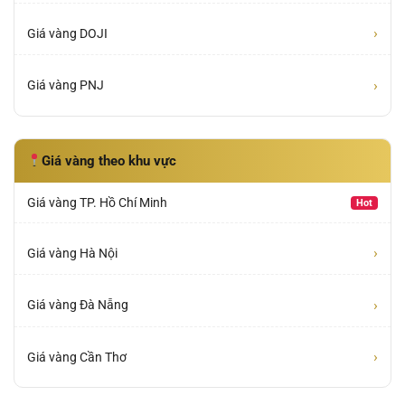
›
Giá vàng DOJI
›
Giá vàng PNJ
Giá vàng theo khu vực
Giá vàng TP. Hồ Chí Minh
Hot
›
Giá vàng Hà Nội
›
Giá vàng Đà Nẵng
›
Giá vàng Cần Thơ