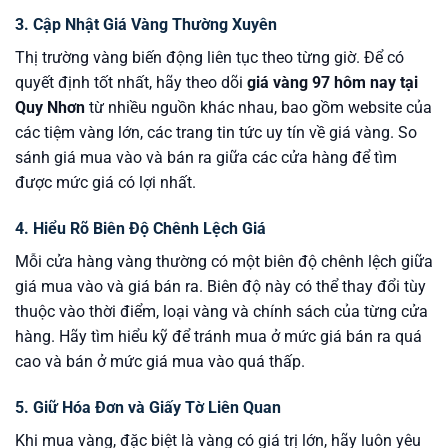
3. Cập Nhật Giá Vàng Thường Xuyên
Thị trường vàng biến động liên tục theo từng giờ. Để có
quyết định tốt nhất, hãy theo dõi
giá vàng 97 hôm nay tại
Quy Nhơn
từ nhiều nguồn khác nhau, bao gồm website của
các tiệm vàng lớn, các trang tin tức uy tín về giá vàng. So
sánh giá mua vào và bán ra giữa các cửa hàng để tìm
được mức giá có lợi nhất.
4. Hiểu Rõ Biên Độ Chênh Lệch Giá
Mỗi cửa hàng vàng thường có một biên độ chênh lệch giữa
giá mua vào và giá bán ra. Biên độ này có thể thay đổi tùy
thuộc vào thời điểm, loại vàng và chính sách của từng cửa
hàng. Hãy tìm hiểu kỹ để tránh mua ở mức giá bán ra quá
cao và bán ở mức giá mua vào quá thấp.
5. Giữ Hóa Đơn và Giấy Tờ Liên Quan
Khi mua vàng, đặc biệt là vàng có giá trị lớn, hãy luôn yêu