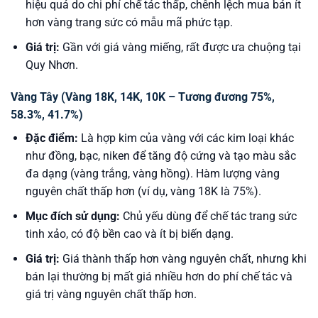
hiệu quả do chi phí chế tác thấp, chênh lệch mua bán ít
hơn vàng trang sức có mẫu mã phức tạp.
Giá trị:
Gần với giá vàng miếng, rất được ưa chuộng tại
Quy Nhơn.
Vàng Tây (Vàng 18K, 14K, 10K – Tương đương 75%,
58.3%, 41.7%)
Đặc điểm:
Là hợp kim của vàng với các kim loại khác
như đồng, bạc, niken để tăng độ cứng và tạo màu sắc
đa dạng (vàng trắng, vàng hồng). Hàm lượng vàng
nguyên chất thấp hơn (ví dụ, vàng 18K là 75%).
Mục đích sử dụng:
Chủ yếu dùng để chế tác trang sức
tinh xảo, có độ bền cao và ít bị biến dạng.
Giá trị:
Giá thành thấp hơn vàng nguyên chất, nhưng khi
bán lại thường bị mất giá nhiều hơn do phí chế tác và
giá trị vàng nguyên chất thấp hơn.