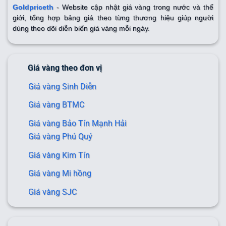
Goldpriceth
- Website cập nhật giá vàng trong nước và thế
giới, tổng hợp bảng giá theo từng thương hiệu giúp người
dùng theo dõi diễn biến giá vàng mỗi ngày.
Giá vàng theo đơn vị
Giá vàng Sinh Diễn
Giá vàng BTMC
Giá vàng Bảo Tín Mạnh Hải
Giá vàng Phú Quý
Giá vàng Kim Tín
Giá vàng Mi hồng
Giá vàng SJC