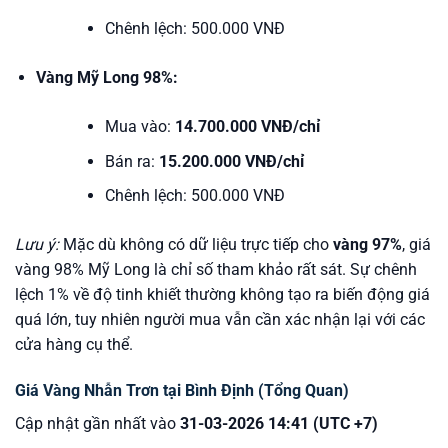
Chênh lệch: 500.000 VNĐ
Vàng Mỹ Long 98%:
Mua vào:
14.700.000 VNĐ/chỉ
Bán ra:
15.200.000 VNĐ/chỉ
Chênh lệch: 500.000 VNĐ
Lưu ý:
Mặc dù không có dữ liệu trực tiếp cho
vàng 97%
, giá
vàng 98% Mỹ Long là chỉ số tham khảo rất sát. Sự chênh
lệch 1% về độ tinh khiết thường không tạo ra biến động giá
quá lớn, tuy nhiên người mua vẫn cần xác nhận lại với các
cửa hàng cụ thể.
Giá Vàng Nhẫn Trơn tại Bình Định (Tổng Quan)
Cập nhật gần nhất vào
31-03-2026 14:41 (UTC +7)