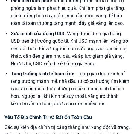
Diễn biến lạm phát:
Vàng thường được coi là công cụ
phòng ngừa lạm phát hiệu quả. Khi lạm phát gia tăng,
giá trị đồng tiền suy giảm, nhu cầu mua vàng để bảo
toàn tài sản thường tăng mạnh, đẩy giá vàng lên cao.
Sức mạnh của đồng USD:
Vàng được định giá bằng
USD trên thị trường quốc tế. Khi USD mạnh lên, vàng trở
nên đắt hơn đối với người mua sử dụng các loại tiền tệ
khác, dẫn đến giảm nhu cầu và áp lực giảm giá vàng.
Ngược lại, USD yếu đi sẽ hỗ trợ giá vàng.
Tăng trưởng kinh tế toàn cầu:
Trong giai đoạn kinh tế
tăng trưởng mạnh mẽ, nhà đầu tư có xu hướng tìm kiếm
các tài sản rủi ro hơn nhưng có tiềm năng sinh lời cao
hơn. Ngược lại, khi kinh tế suy thoái, vàng trở thành
kênh trú ẩn an toàn, được săn đón nhiều hơn.
Yếu Tố Địa Chính Trị và Bất Ổn Toàn Cầu
Các sự kiện địa chính trị căng thẳng như xung đột vũ trang,