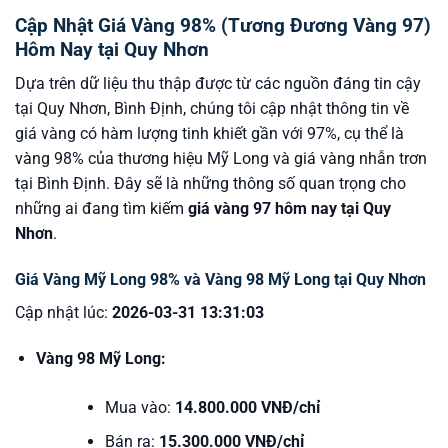
Cập Nhật Giá Vàng 98% (Tương Đương Vàng 97)
Hôm Nay tại Quy Nhơn
Dựa trên dữ liệu thu thập được từ các nguồn đáng tin cậy
tại Quy Nhơn, Bình Định, chúng tôi cập nhật thông tin về
giá vàng có hàm lượng tinh khiết gần với 97%, cụ thể là
vàng 98% của thương hiệu Mỹ Long và giá vàng nhẫn trơn
tại Bình Định. Đây sẽ là những thông số quan trọng cho
những ai đang tìm kiếm
giá vàng 97 hôm nay tại Quy
Nhơn
.
Giá Vàng Mỹ Long 98% và Vàng 98 Mỹ Long tại Quy Nhơn
Cập nhật lúc:
2026-03-31 13:31:03
Vàng 98 Mỹ Long:
Mua vào:
14.800.000 VNĐ/chỉ
Bán ra:
15.300.000 VNĐ/chỉ