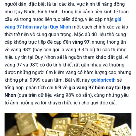
người dân, đặc biệt là tại các khu vực kinh tế năng động
như Quy Nhơn, Bình Định. Trong bối cảnh nền kinh tế toàn
cầu và trong nước liên tục biến động, việc cập nhật
giá
vàng 97 hôm nay tại Quy Nhơn
một cách chính xác và kịp
thời trở nên vô cùng quan trọng. Mặc dù dữ liệu thô cung
cấp không trực tiếp đề cập đến
vàng 97
, nhưng thông tin
về vàng 98% (hay còn gọi là vàng 9.8 tuổi) từ các thương
hiệu uy tín tại Quy Nhơn sẽ là nguồn tham khảo đắt giá, vì
vàng 97 và 98% có độ tinh khiết rất gần nhau và thường
được những người tìm kiếm vàng có hàm lượng cao nhưng
không phải 9999 quan tâm. Bài viết này
goldpriceth
sẽ
tổng hợp, phân tích chi tiết về
giá vàng 97 hôm nay tại Quy
Nhơn
(dựa trên dữ liệu vàng 98% có sẵn), cùng những yếu
tố ảnh hưởng và lời khuyên hữu ích cho quý độc giả.