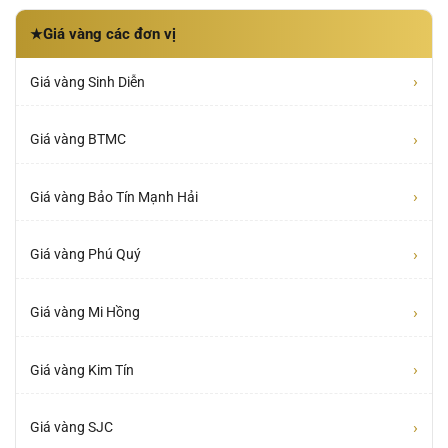
Giá vàng các đơn vị
★
›
Giá vàng Sinh Diễn
›
Giá vàng BTMC
›
Giá vàng Bảo Tín Mạnh Hải
›
Giá vàng Phú Quý
›
Giá vàng Mi Hồng
›
Giá vàng Kim Tín
›
Giá vàng SJC