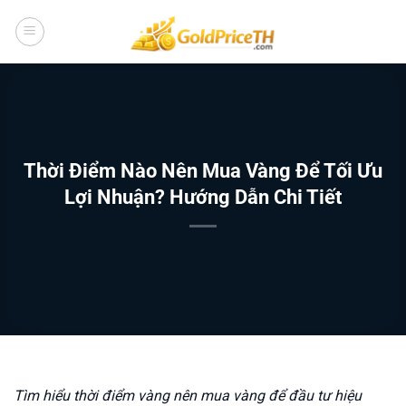
Bỏ
qua
nội
dung
Thời Điểm Nào Nên Mua Vàng Để Tối Ưu
Lợi Nhuận? Hướng Dẫn Chi Tiết
Tìm hiểu thời điểm vàng nên mua vàng để đầu tư hiệu