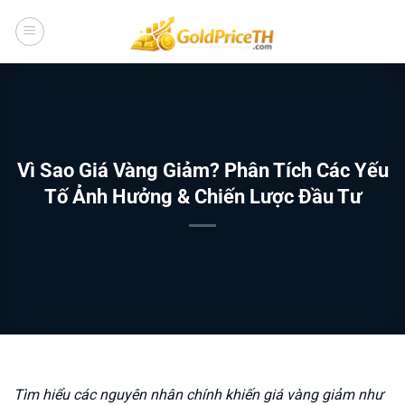
Bỏ
qua
nội
dung
Vì Sao Giá Vàng Giảm? Phân Tích Các Yếu
Tố Ảnh Hưởng & Chiến Lược Đầu Tư
Tìm hiểu các nguyên nhân chính khiến giá vàng giảm như