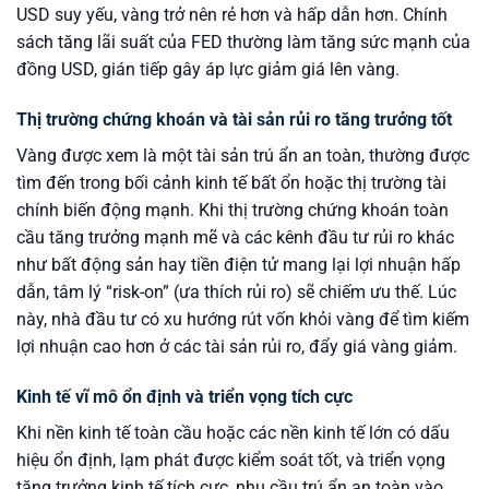
USD suy yếu, vàng trở nên rẻ hơn và hấp dẫn hơn. Chính
sách tăng lãi suất của FED thường làm tăng sức mạnh của
đồng USD, gián tiếp gây áp lực giảm giá lên vàng.
Thị trường chứng khoán và tài sản rủi ro tăng trưởng tốt
Vàng được xem là một tài sản trú ẩn an toàn, thường được
tìm đến trong bối cảnh kinh tế bất ổn hoặc thị trường tài
chính biến động mạnh. Khi thị trường chứng khoán toàn
cầu tăng trưởng mạnh mẽ và các kênh đầu tư rủi ro khác
như bất động sản hay tiền điện tử mang lại lợi nhuận hấp
dẫn, tâm lý “risk-on” (ưa thích rủi ro) sẽ chiếm ưu thế. Lúc
này, nhà đầu tư có xu hướng rút vốn khỏi vàng để tìm kiếm
lợi nhuận cao hơn ở các tài sản rủi ro, đẩy giá vàng giảm.
Kinh tế vĩ mô ổn định và triển vọng tích cực
Khi nền kinh tế toàn cầu hoặc các nền kinh tế lớn có dấu
hiệu ổn định, lạm phát được kiểm soát tốt, và triển vọng
tăng trưởng kinh tế tích cực, nhu cầu trú ẩn an toàn vào